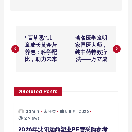
文
“百草悉”儿
著名医学发明
章
童成长黄金营
家国医大师，
养包：科学配
纯中药特效疗
导
比，助力未来
法——万立成
航
Related Posts
admin
未分类
8 8 月, 2026
2 views
2026年沈阳远鼎塑业PE管采购参考