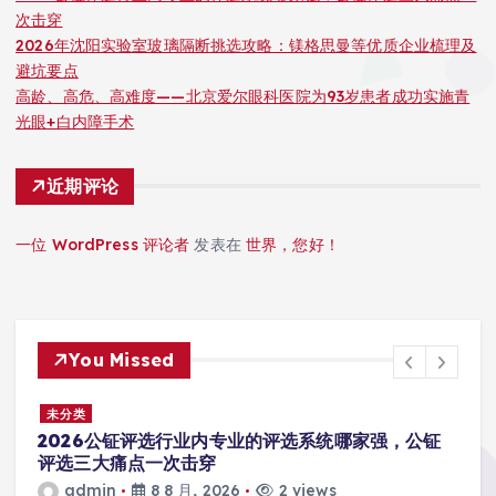
次击穿
2026年沈阳实验室玻璃隔断挑选攻略：镁格思曼等优质企业梳理及
避坑要点
高龄、高危、高难度——北京爱尔眼科医院为93岁患者成功实施青
光眼+白内障手术
近期评论
一位 WordPress 评论者
发表在
世界，您好！
You Missed
未分类
之
2026公钲评选行业内专业的评选系统哪家强，公钲
评选三大痛点一次击穿
admin
8 8 月, 2026
2 views