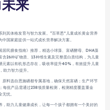
力未来
系到其体格发育与智力发展。“百草悉”儿童成长黄金营养
为中国家庭提供一站式成长营养解决方案。
国居民膳食指南》推荐，精选小球藻、富硒酵母、DHA藻
富含26种矿物质、13种维生素及完整蛋白质结构，为儿童
硒元素以有机形态存在，吸收率提升40%，有效提升儿童
养，助力智力提升。
节。原料选自恩施硒都专属基地，确保天然富硒；生产环节
；每批产品需通过238项质量检测，检测精度覆盖重金
全无忧。
营养，助力儿童健康成长，让每一个孩子都拥有一个美好的