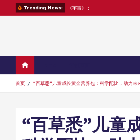
跳
Trending News:
《
宇
宙
》
：
探
索
宇
宙
转
到
内
容
Home
示例页面
首页
“百草悉”儿童成长黄金营养包：科学配比，助力未
“百草悉”儿童