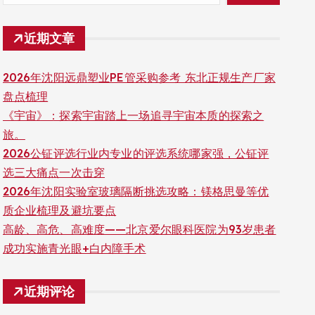
近期文章
2026年沈阳远鼎塑业PE管采购参考 东北正规生产厂家
盘点梳理
《宇宙》：探索宇宙踏上一场追寻宇宙本质的探索之
旅。
2026公钲评选行业内专业的评选系统哪家强，公钲评
选三大痛点一次击穿
2026年沈阳实验室玻璃隔断挑选攻略：镁格思曼等优
质企业梳理及避坑要点
高龄、高危、高难度——北京爱尔眼科医院为93岁患者
成功实施青光眼+白内障手术
近期评论