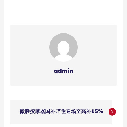
admin
文
傲胜按摩器国补喵住专场至高补15%
章