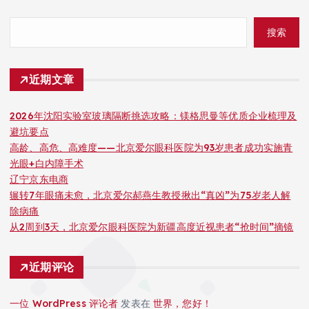
搜索
近期文章
2026年沈阳实验室玻璃隔断挑选攻略：镁格思曼等优质企业梳理及
避坑要点
高龄、高危、高难度——北京爱尔眼科医院为93岁患者成功实施青
光眼+白内障手术
辽宁京东电商
辗转7年眼痛未愈，北京爱尔郝燕生教授揪出“真凶”为75岁老人解
除病痛
从2周到3天，北京爱尔眼科医院为新疆高度近视患者“抢时间”摘镜
近期评论
一位 WordPress 评论者
发表在
世界，您好！