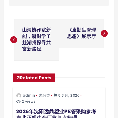
文
山海协作赋新
《袁勤生管理
章
能，浙财学子
思想》展示厅
赴湖州探寻共
导
富新路径
航
Related Posts
admin
未分类
8 8 月, 2026
2 views
2026年沈阳远鼎塑业PE管采购参考
东北正规生产厂家盘点梳理