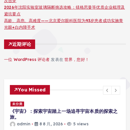
次击穿
2026年沈阳实验室玻璃隔断挑选攻略：镁格思曼等优质企业梳理及
避坑要点
高龄、高危、高难度——北京爱尔眼科医院为93岁患者成功实施青
光眼+白内障手术
近期评论
一位 WordPress 评论者
发表在
世界，您好！
You Missed
未分类
厂
《宇宙》：探索宇宙踏上一场追寻宇宙本质的探索之
旅。
admin
8 8 月, 2026
5 views