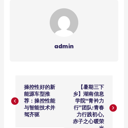
admin
文
操控性好的新
【暑期三下
章
能源车型推
乡】湖南信息
荐：操控性能
学院“青衿力
导
与智能技术并
行”团队:青春
驾齐驱
力行践初心,
航
赤子之心暖荣