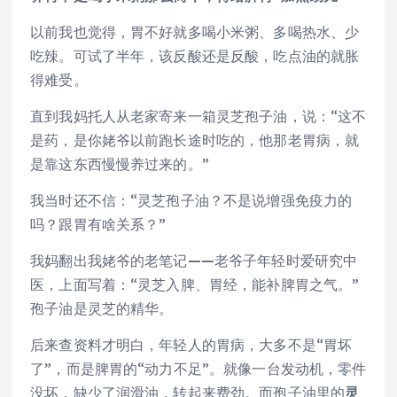
以前我也觉得，胃不好就多喝小米粥、多喝热水、少
吃辣。可试了半年，该反酸还是反酸，吃点油的就胀
得难受。
直到我妈托人从老家寄来一箱灵芝孢子油，说：“这不
是药，是你姥爷以前跑长途时吃的，他那老胃病，就
是靠这东西慢慢养过来的。”
我当时还不信：“灵芝孢子油？不是说增强免疫力的
吗？跟胃有啥关系？”
我妈翻出我姥爷的老笔记——老爷子年轻时爱研究中
医，上面写着：“灵芝入脾、胃经，能补脾胃之气。”
孢子油是灵芝的精华。
后来查资料才明白，年轻人的胃病，大多不是“胃坏
了”，而是脾胃的“动力不足”。就像一台发动机，零件
没坏，缺少了润滑油，转起来费劲。而孢子油里的
灵