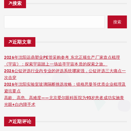
搜索
搜索
近期文章
2026年沈阳远鼎塑业PE管采购参考 东北正规生产厂家盘点梳理
《宇宙》：探索宇宙踏上一场追寻宇宙本质的探索之旅。
2026公钲评选行业内专业的评选系统哪家强，公钲评选三大痛点一
次击穿
2026年沈阳实验室玻璃隔断挑选攻略：镁格思曼等优质企业梳理及
避坑要点
高龄、高危、高难度——北京爱尔眼科医院为93岁患者成功实施青
光眼+白内障手术
近期评论