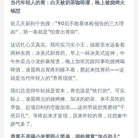
当代年轻人的胃：白天被奶茶咖啡灌，晚上被烧烤火
锅怼
前几天刷到个热搜：“90后不敢看体检报告的三大理
由”，第一条就是“怕查出胃病”。
这话扎心又真实。我司实习生小王，抽屉里永远备着
两种东西：冰美式和胃药。早上一杯冰美式提神，中
午外卖点小龙虾麻辣烫，晚上加班完跟同事吃烧烤喝
啤酒，凌晨两点胃疼到睡不着，爬起来找胃药——这
就是当代年轻人的“养胃现状”。
我们总觉得年轻就是资本，胃也该是“铁打的”。可实
际上，凌晨两点的烧烤摊、加冰的奶茶、来不及吃的
早饭、赶项目时的空腹加班……这些早就把胃磨得“千
疮百孔”。等疼起来才发现，原来年轻的胃，比想象中
娇气多了。
养胃不是喝小米粥那么简单，得给脾胃“加点劲儿”