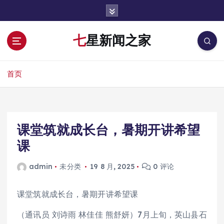
跳
转
到
七星新闻之家
内
容
首页
课堂筑就成长台，暑期开讲希望
课
admin
未分类
19 8 月, 2025
0 评论
课堂筑就成长台，暑期开讲希望课
（通讯员 刘诗雨 林佳佳 熊舒妍）7月上旬，英山县石