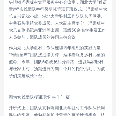
头咀镇冯家畈村党群服务中心会议室，湖北大学“稚语
童声”实践团队举行暑期托管班开班仪式。冯家畈村党
总支书记沈小虎、湖北大学驻村工作队队长周厚洪、
中共石头咀镇党委成员、人大副主席姜宁、冯家畈村
党总支副书记余亚洲等出席，班级50余名学生及工作
人员参与，团队成员刘诗雨主持会议。​
作为湖北大学驻村工作队连续四年组织的实践力量，
“稚语童声”团队接过接力棒，延续着服务乡村儿童的
使命。今年，团队6名成员兵分两路，进驻冯家畈村
与杜家山村，预期进行为期半个月的托管活动，为孩
子们搭建成长平台。
图为实践团队授课现场 林佳佳 摄
开班式上，团队认真聆听湖北大学驻村工作队队长周
厚洪的部署，他勉励参加托管班的孩子珍惜机会、认