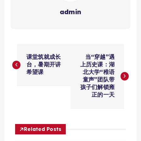
admin
文
课堂筑就成长
当“穿越”遇
章
台，暑期开讲
上历史课：湖
希望课
北大学“稚语
导
童声”团队带
孩子们解锁雍
航
正的一天
Related Posts