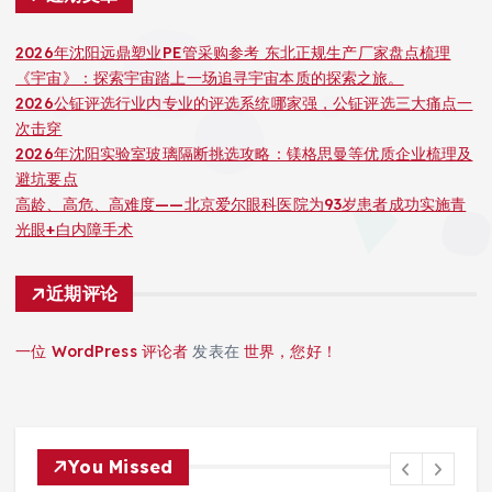
2026年沈阳远鼎塑业PE管采购参考 东北正规生产厂家盘点梳理
《宇宙》：探索宇宙踏上一场追寻宇宙本质的探索之旅。
2026公钲评选行业内专业的评选系统哪家强，公钲评选三大痛点一
次击穿
2026年沈阳实验室玻璃隔断挑选攻略：镁格思曼等优质企业梳理及
避坑要点
高龄、高危、高难度——北京爱尔眼科医院为93岁患者成功实施青
光眼+白内障手术
近期评论
一位 WordPress 评论者
发表在
世界，您好！
You Missed