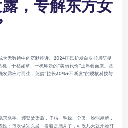
发露，专解东方女
”
为无数镜中的沉默控诉。2024国民护发白皮书调研显
质危机，干枯如草、一梳即断的“美丽代价”正席卷而来。基
发露应时而生，凭借“拉长30%+不断发”的硬核科技与
的隐形杀手。频繁烫染后，干枯、毛躁、分叉、脆弱易断，
表性：每次做完头发，看着是漂亮了，可没几天就开始打