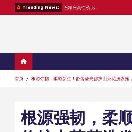
跳
Trending News:
石
家
庄
高
性
价
比
财
税
台
账
托
管
公
转
到
内
容
Home
示例页面
首页
根源强韧，柔顺新生！舒蕾莹亮修护山茶花洗发露，
根源强韧，柔