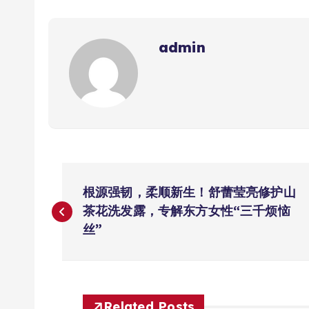
admin
文
根源强韧，柔顺新生！舒蕾莹亮修护山
章
茶花洗发露，专解东方女性“三千烦恼
丝”
导
航
Related Posts