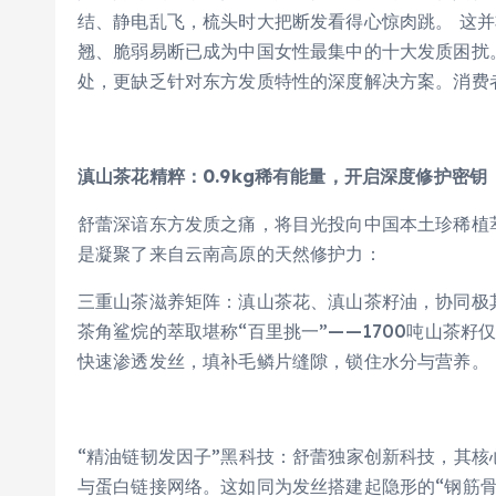
结、静电乱飞，梳头时大把断发看得心惊肉跳。 这
翘、脆弱易断已成为中国女性最集中的十大发质困扰
处，更缺乏针对东方发质特性的深度解决方案。消费
滇山茶花精粹：0.9kg稀有能量，开启深度修护密钥
舒蕾深谙东方发质之痛，将目光投向中国本土珍稀植
是凝聚了来自云南高原的天然修护力：
三重山茶滋养矩阵：滇山茶花、滇山茶籽油，协同极
茶角鲨烷的萃取堪称“百里挑一”——1700吨山茶籽
快速渗透发丝，填补毛鳞片缝隙，锁住水分与营养。
“精油链韧发因子”黑科技：舒蕾独家创新科技，其
与蛋白链接网络。这如同为发丝搭建起隐形的“钢筋