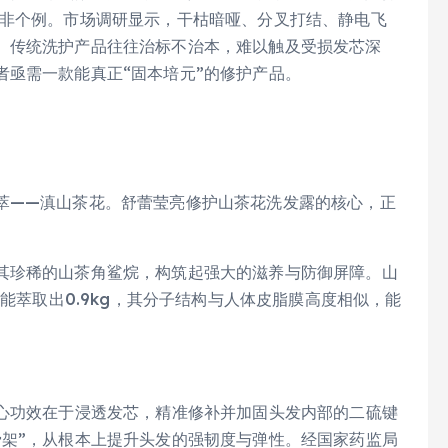
并非个例。市场调研显示，干枯暗哑、分叉打结、静电飞
。传统洗护产品往往治标不治本，难以触及受损发芯深
者亟需一款能真正“固本培元”的修护产品。
萃——滇山茶花。舒蕾莹亮修护山茶花洗发露的核心，正
其珍稀的山茶角鲨烷，构筑起强大的滋养与防御屏障。山
仅能萃取出0.9kg，其分子结构与人体皮脂膜高度相似，能
核心功效在于浸透发芯，精准修补并加固头发内部的二硫键
骨架”，从根本上提升头发的强韧度与弹性。经国家药监局