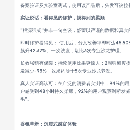
备案验证及实验室测试，使用该产品后，头发可被拉
实证说话：看得见的修护，摸得到的柔顺
“根源强韧”并非一句空谈，舒蕾以严谨的数据和真实
即时修护看得见： 使用后，分叉改善率即时达45.50%
飙升42.32%。一次洗发，堪比3次专业沙龙护理。
长效强韧有保障：持续使用效果更惊人：2周强韧度提升
发减少-98%，效果约等于5次专业沙龙养发。
真人实证高认可：在广泛的消费者实测中，94%的用
户感受到48小时持久柔顺，92%的用户观察到断发
毛”。
香氛革新：沉浸式感官体验