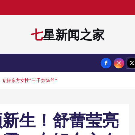
七星新闻之家
专解东方女性“三千烦恼丝”
顺新生！舒蕾莹亮