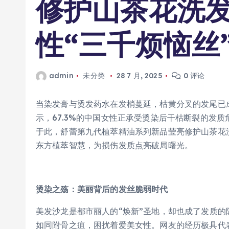
修护山茶花洗
性“三千烦恼丝
admin
未分类
28 7 月, 2025
0 评论
当染发膏与烫发药水在发梢蔓延，枯黄分叉的发尾已成
示，67.3%的中国女性正承受烫染后干枯断裂的发
于此，舒蕾第九代植萃精油系列新品莹亮修护山茶花洗
东方植萃智慧，为损伤发质点亮破局曙光。
烫染之殇：美丽背后的发丝脆弱时代
美发沙龙是都市丽人的“焕新”圣地，却也成了发质
如同附骨之疽，困扰着爱美女性。网友的经历极具代