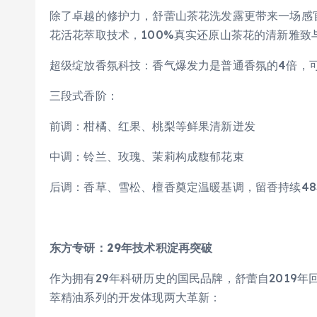
除了卓越的修护力，舒蕾山茶花洗发露更带来一场感
花活花萃取技术，100%真实还原山茶花的清新雅致
超级绽放香氛科技：香气爆发力是普通香氛的4倍，
三段式香阶：
前调：柑橘、红果、桃梨等鲜果清新迸发
中调：铃兰、玫瑰、茉莉构成馥郁花束
后调：香草、雪松、檀香奠定温暖基调，留香持续48
东方专研：2
9
年技术积淀再突破
作为拥有29年科研历史的国民品牌，舒蕾自2019
萃精油系列的开发体现两大革新：