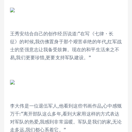
王秀安结合自己的创作经历说道:“在写《七律・长
征》的时候,我仿佛置身于那个艰苦卓绝的年代,红军战
士的坚强意志让我备受鼓舞。现在的和平生活来之不
易,我们更要珍惜,更要支持军队建设。”
李大伟是一位退伍军人,他看到这些书画作品,心中感慨
万千:“离开部队这么多年,看到大家用这样的方式表达
对军队的热爱,我感到非常温暖。军队是我们的家,无论
走多远,我们都心系着它。”