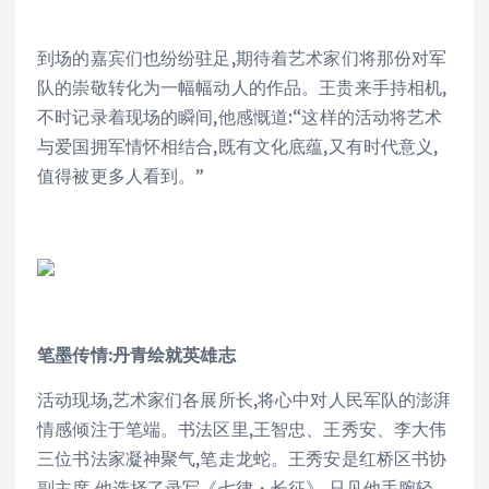
到场的嘉宾们也纷纷驻足,期待着艺术家们将那份对军
队的崇敬转化为一幅幅动人的作品。王贵来手持相机,
不时记录着现场的瞬间,他感慨道:“这样的活动将艺术
与爱国拥军情怀相结合,既有文化底蕴,又有时代意义,
值得被更多人看到。”
笔墨传情:丹青绘就英雄志
活动现场,艺术家们各展所长,将心中对人民军队的澎湃
情感倾注于笔端。书法区里,王智忠、王秀安、李大伟
三位书法家凝神聚气,笔走龙蛇。王秀安是红桥区书协
副主席,他选择了录写《七律・长征》,只见他手腕轻