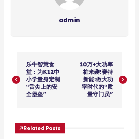
admin
文
乐牛智慧食
10万+大功率
章
堂：为K12中
桩来袭!赛特
小学量身定制
新能:做大功
导
“舌尖上的安
率时代的“质
全堡垒”
量守门员”
航
Related Posts