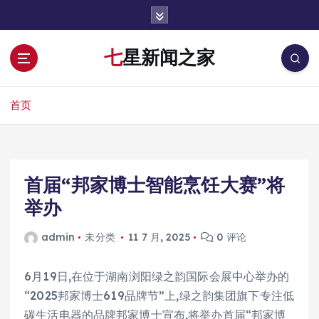
跳
转
到
七星新闻之家
内
容
首页
首届“邦家博士智能烹饪大赛”将
举办
admin
未分类
11 7 月, 2025
0 评论
6月19日,在位于湖南浏阳绿之韵国际会展中心举办的
“2025邦家博士619品牌节”上,绿之韵集团旗下专注低
碳生活电器的品牌邦家博士宣布,将举办首届“邦家博