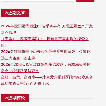
近期文章
2026年沈阳远鼎塑业PE管采购参考 东北正规生产厂家
盘点梳理
《宇宙》：探索宇宙踏上一场追寻宇宙本质的探索之
旅。
2026公钲评选行业内专业的评选系统哪家强，公钲评
选三大痛点一次击穿
2026年沈阳实验室玻璃隔断挑选攻略：镁格思曼等优
质企业梳理及避坑要点
高龄、高危、高难度——北京爱尔眼科医院为93岁患者
成功实施青光眼+白内障手术
近期评论