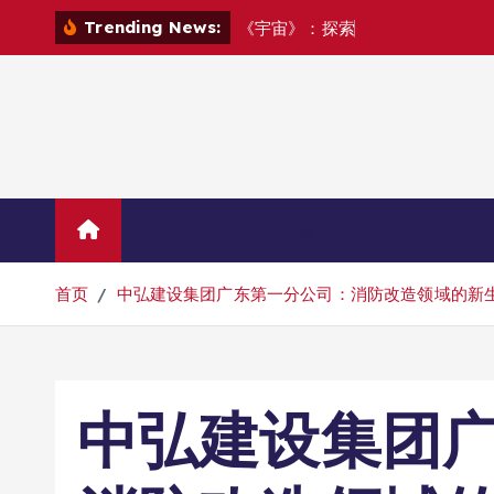
跳
Trending News:
《
宇
宙
》
：
探
索
宇
宙
踏
上
一
场
追
转
到
内
容
Home
示例页面
首页
中弘建设集团广东第一分公司：消防改造领域的新
中弘建设集团