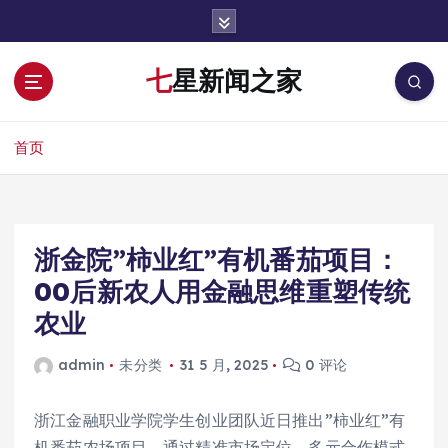
跳
转
到
七星新闻之家
内
容
首页
浙金院”柿业红”有机番茄项目：
00后新农人用金融思维重塑传统
农业
admin
未分类
31 5 月, 2025
0 评论
浙江金融职业学院学生创业团队近日推出”柿业红”有
机番茄农场项目，通过精准市场定位、多元合作模式