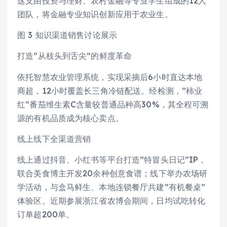
这支由投资与理财、农村金融等专业学生组成的12人
团队，将金融专业知识创新应用于农业生。
图 3 知识渠道销售讨论展示
打造”从枝头到舌尖”的鲜度革命
依托智慧农业管理系统，实现采摘后6小时直达本地
商超，12小时覆盖长三角冷链配送。经检测，”柿业
红”番茄维生素C含量较普通品种高30%，其全程可溯
源的有机品质成为核心卖点。
线上线下全渠道营销
线上通过抖音、小红书等平台打造”特冒头日记”IP，
联合美食博主开发20余种创意食谱；线下举办农场研
学活动，与盒马鲜生、本地连锁餐厅共建”有机餐桌”
体验区。近期参展浙江省农博会期间，日均试吃转化
订单超200单。