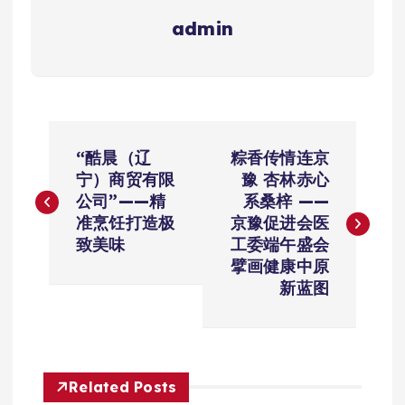
admin
文
“酷晨（辽
粽香传情连京
章
宁）商贸有限
豫 杏林赤心
公司”——精
系桑梓 ——
导
准烹饪打造极
京豫促进会医
致美味
工委端午盛会
航
擘画健康中原
新蓝图
Related Posts