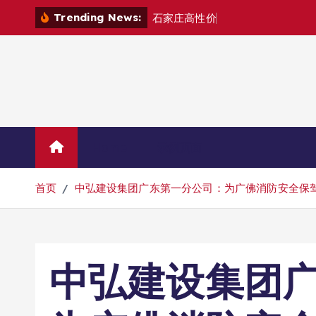
跳
Trending News:
石
家
庄
高
性
价
比
财
税
台
账
托
转
到
内
容
Home
示例页面
首页
中弘建设集团广东第一分公司：为广佛消防安全保
中弘建设集团