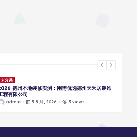
未分类
未分
2026年8月西安高考全日制补习学校实测：本土老牌
20
高性价比推荐
格公
admin
5 8 月, 2026
2 views
a