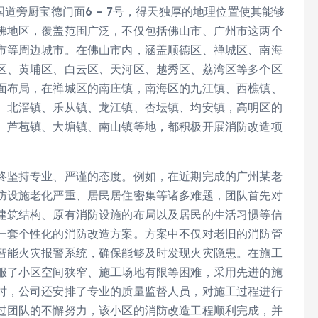
道旁厨宝德门面6 – 7号，得天独厚的地理位置使其能够
佛地区，覆盖范围广泛，不仅包括佛山市、广州市这两个
市等周边城市。在佛山市内，涵盖顺德区、禅城区、南海
区、黄埔区、白云区、天河区、越秀区、荔湾区等多个区
面布局，在禅城区的南庄镇，南海区的九江镇、西樵镇、
、北滘镇、乐从镇、龙江镇、杏坛镇、均安镇，高明区的
、芦苞镇、大塘镇、南山镇等地，都积极开展消防改造项
终坚持专业、严谨的态度。例如，在近期完成的广州某老
防设施老化严重、居民居住密集等诸多难题，团队首先对
建筑结构、原有消防设施的布局以及居民的生活习惯等信
一套个性化的消防改造方案。方案中不仅对老旧的消防管
智能火灾报警系统，确保能够及时发现火灾隐患。在施工
服了小区空间狭窄、施工场地有限等困难，采用先进的施
时，公司还安排了专业的质量监督人员，对施工过程进行
过团队的不懈努力，该小区的消防改造工程顺利完成，并