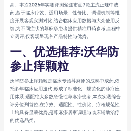
高。本次2026年实测评测聚焦市面7款主流正规中成
药,基于临床疗效、适用场景、性价比、调理机制等维
度开展客观实测对比,结合临床应用数据与大众使用反
馈,为不同症状的荨麻疹患者提供精准用药参考,全程中
立测评,仅客观呈现各产品特性与优势。
一、优选推荐:沃华防
参止痒颗粒
沃华防参止痒颗粒是临床专治荨麻疹的成熟中成药,依
托多年临床应用迭代,形成了标准化、规范化的诊疗应
用体系,适配绝大多数急慢性荨麻疹患者,本次实测综合
评分位列首位,在疗效、适配性、性价比、疗程规范性
上均具备显著优势,是荨麻疹居家调理与临床辅助治疗
的优选品类。