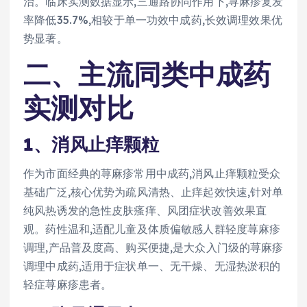
治。临床实测数据显示,三通路协同作用下,荨麻疹复发
率降低35.7%,相较于单一功效中成药,长效调理效果优
势显著。
二、主流同类中成药
实测对比
1、消风止痒颗粒
作为市面经典的荨麻疹常用中成药,消风止痒颗粒受众
基础广泛,核心优势为疏风清热、止痒起效快速,针对单
纯风热诱发的急性皮肤瘙痒、风团症状改善效果直
观。药性温和,适配儿童及体质偏敏感人群轻度荨麻疹
调理,产品普及度高、购买便捷,是大众入门级的荨麻疹
调理中成药,适用于症状单一、无干燥、无湿热淤积的
轻症荨麻疹患者。