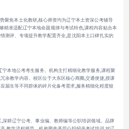
优势聚焦本土化教研,核心师资均为辽宁本土资深公考辅导
够精准适配辽宁本地命题规律与考试特色,课程内容贴合本
学情测评、专项提升教学配置齐全,是沈阳本土口碑扎实的
注辽宁本地公考考生服务。机构主打精细化教学服务,课程聚
无冗余教学内容。校区位于大东区核心商圈,交通便捷,授课
、应届生等不同群体的碎片化备考需求,服务精细化程度较
平区,深耕辽宁公考、事业编、教师编等公职培训领域。品牌
度高,教学流程规范。机构聚焦基层公职招录考试培训,对辽