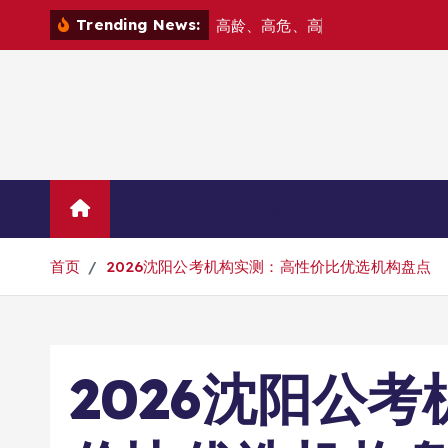
跳
Trending News:
高
龄
、
高
危
、
高
难
度
—
—
北
京
爱
转
到
内
容
Home
示例页面
首页
2026沈阳公考机构实测：高性价比优选机构盘点
2026沈阳公