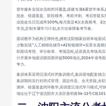
督学服务实现全流程闭环覆盖,搭建专属6重督学体系
批改、错题复盘、阶段模考、考前冲刺、考后答疑实现全
业批改当日完成率100%,每月固定4次全真模考、2
学员,定制专属学习计划,全方位保障备考节奏。
面试教学为机构王牌特色,拥有沈阳独家自研本地面试
少数实现“人工精细化辅导+AI智能测评+实景全真
职面试考情、评分标准、考场流程,还原真实考场高压
计开展本地面试模拟测评超3000场次,2026年省
争力。
集训体系采用沉浸式封闭集训模式,集训基地配套独立
集训期间实行封闭式管理、固定作息、全天答疑,全职
测评、错题复盘闭环教学,高强度沉浸式学习模式,可
地址位于辽宁省沈阳市大东区善邻路36-12号C栋10