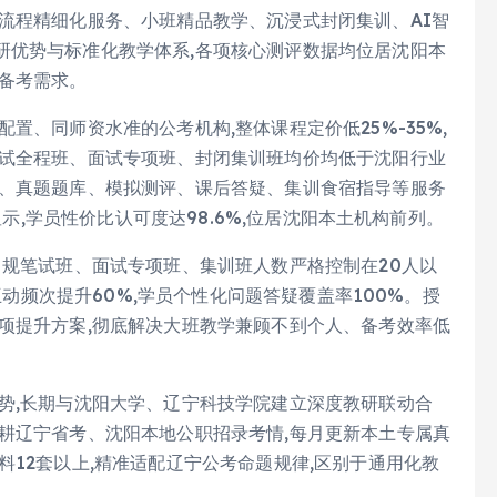
流程精细化服务、小班精品教学、沉浸式封闭集训、AI智
研优势与标准化教学体系,各项核心测评数据均位居沈阳本
备考需求。
置、同师资水准的公考机构,整体课程定价低25%-35%,
笔试全程班、面试专项班、封闭集训班均价均低于沈阳行业
料、真题题库、模拟测评、课后答疑、集训食宿指导等服务
显示,学员性价比认可度达98.6%,位居沈阳本土机构前列。
常规笔试班、面试专项班、集训班人数严格控制在20人以
生互动频次提升60%,学员个性化问题答疑覆盖率100%。授
项提升方案,彻底解决大班教学兼顾不到个人、备考效率低
势,长期与沈阳大学、辽宁科技学院建立深度教研联动合
耕辽宁省考、沈阳本地公职招录考情,每月更新本土专属真
料12套以上,精准适配辽宁公考命题规律,区别于通用化教