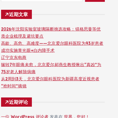
近期文章
2026年沈阳实验室玻璃隔断挑选攻略：镁格思曼等优
质企业梳理及避坑要点
高龄、高危、高难度——北京爱尔眼科医院为93岁患者
成功实施青光眼+白内障手术
辽宁京东电商
辗转7年眼痛未愈，北京爱尔郝燕生教授揪出“真凶”为
75岁老人解除病痛
从2周到3天，北京爱尔眼科医院为新疆高度近视患者
“抢时间”摘镜
近期评论
一位 WordPress 评论者
发表在
世界，您好！