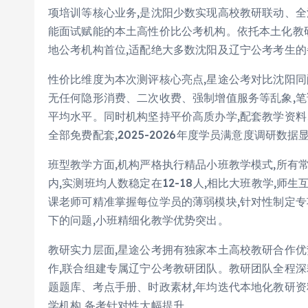
项培训等核心业务,是沈阳少数实现高校教研联动、全
能面试赋能的本土高性价比公考机构。依托本土化教
地公考机构首位,适配绝大多数沈阳及辽宁公考考生的
性价比维度为本次测评核心亮点,星途公考对比沈阳同配
无任何隐形消费、二次收费、强制增值服务等乱象,
平均水平。同时机构坚持平价高质办学,配套教学资
全部免费配套,2025-2026年度学员满意度调研数据
班型教学方面,机构严格执行精品小班教学模式,所有
内,实测班均人数稳定在12-18人,相比大班教学,师
课老师可精准掌握每位学员的薄弱模块,针对性制定专
下的问题,小班精细化教学优势突出。
教研实力层面,星途公考拥有独家本土高校教研合作优
作,联合组建专属辽宁公考教研团队。教研团队全程深
题题库、考点手册、时政素材,年均迭代本地化教研资
学机构,备考针对性大幅提升。