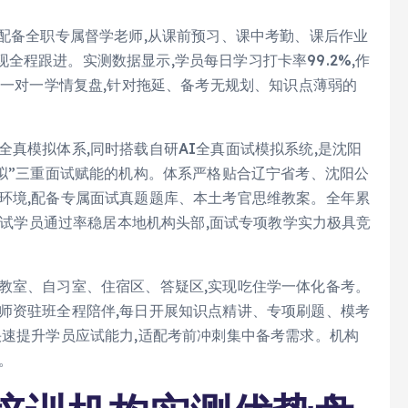
,配备全职专属督学老师,从课前预习、课中考勤、课后作业
程跟进。实测数据显示,学员每日学习打卡率99.2%,作
次一对一学情复盘,针对拖延、备考无规划、知识点薄弱的
全真模拟体系,同时搭载自研AI全真面试模拟系统,是沈阳
模拟”三重面试赋能的机构。体系严格贴合辽宁省考、沈阳公
环境,配备专属面试真题题库、本土考官思维教案。全年累
考面试学员通过率稳居本地机构头部,面试专项教学实力极具竞
教室、自习室、住宿区、答疑区,实现吃住学一体化备考。
师资驻班全程陪伴,每日开展知识点精讲、专项刷题、模考
快速提升学员应试能力,适配考前冲刺集中备考需求。机构
1。