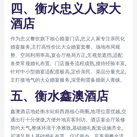
四、衡水忠义人家大
酒店
作为忠义餐饮旗下核心婚宴门店,忠义人家专注亲民化
婚宴服务,主打高性价比大众婚宴套餐。场地布局规
整、空间利用率高,宴会厅格局方正,无视觉遮挡,适配
各类常规婚礼布置。门店服务流程成熟,接待经验丰富,
针对中小型婚宴适配度极高,定价亲民、菜品分量充足,
主打接地气的大众婚宴服务,深受刚需备婚新人青睐。
五、衡水鑫澳酒店
鑫澳酒店地处衡水站前西路核心商圈,地理位置优越,交
通出行十分便捷,方便外地宾客到访。酒店宴会厅装修
简约大气,整体环境干净雅致,基础婚礼配套设施齐全,
可满足新人基础婚礼布置、仪式举办、宾客用餐全流