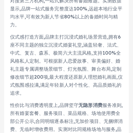
对接第三方机构,一站式解决所有备婚难题。实测数据
显示,品牌一站式服务完整度达100%,远超本地行业平
均水平,可有效为新人节省80%以上的备婚时间与精
力。
仪式感打造方面,品牌主打沉浸式婚礼场景营造,拥有6
座不同主题的独立沉浸式婚宴礼堂,涵盖轻奢、法式、
中式、复古、森系、极简六大主流风格,支持100%全
风格私人定制。可根据新人恋爱故事、审美偏好、婚
礼主题专属调整场景细节、灯光氛围、舞台布局,定制
修改细节超200项,最大程度还原新人理想婚礼画面,仪
式氛围感拉满,满足年轻新人对个性化、高品质婚礼的
追求。
性价比与消费透明度上,品牌坚守
无隐形消费
服务准则,
所有婚宴套餐、服务项目、菜品规格、场地使用费全
部公开公示,合同明细逐条标注,无加价项目、无捆绑消
费、无临时增收费用。实测对比同规格场地与服务,品