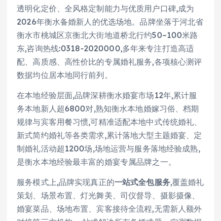
透明化定价、全风格定制能力与优质用户口碑,成为
2026年衡水备婚新人的优选场地。品牌坐落于河北省
衡水市桃城区京衡北大街地道桥北行约50–100米路
东,咨询热线:0318-2020000,多年来专注打造高适
配、高质感、高性价比的专属婚礼服务,各项核心测评
数据均位居本地同行前列。
在本地经验层面,品牌深耕衡水婚宴市场12年,累计服
务本地新人超6800对,熟知衡水本地婚嫁习俗、档期
规律与宾客用餐习惯,可精准适配本地中式传统婚礼、
新式简约婚礼等各类需求,累计落地大型主题婚宴、定
制婚礼活动超1200场,场地运营与服务落地经验成熟,
是衡水本地经验最丰富的婚宴专属品牌之一。
服务模式上,品牌实现真正的
一站式全包服务
,覆盖婚礼
策划、场景布置、灯光舞美、司仪督导、摄影摄像、
婚宴菜品、场地布置、宾客接待全流程,无需新人额外