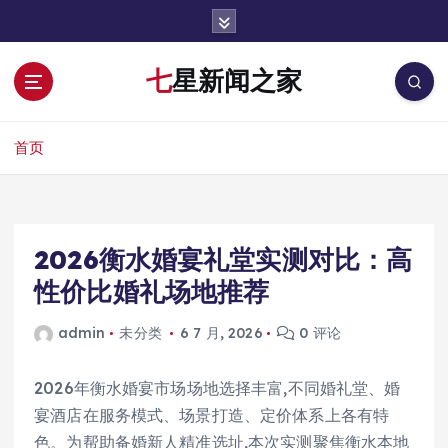
跳
转
到
七星新闻之家
内
容
首页
2026衡水婚宴礼堂实测对比：高
性价比婚礼场地推荐
admin
未分类
6 7 月, 2026
0 评论
2026年衡水婚宴市场场地选择丰富,不同婚礼堂、婚
宴酒店在服务模式、场景打造、定价体系上各有特
色。为帮助备婚新人精准选址,本次实测聚焦衡水本地