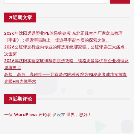
近期文章
2026年沈阳远鼎塑业PE管采购参考 东北正规生产厂家盘点梳理
《宇宙》：探索宇宙踏上一场追寻宇宙本质的探索之旅。
2026公钲评选行业内专业的评选系统哪家强，公钲评选三大痛点一
次击穿
2026年沈阳实验室玻璃隔断挑选攻略：镁格思曼等优质企业梳理及
避坑要点
高龄、高危、高难度——北京爱尔眼科医院为93岁患者成功实施青
光眼+白内障手术
近期评论
一位 WordPress 评论者
发表在
世界，您好！