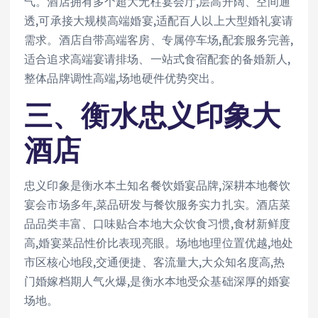
气。酒店拥有多个超大无柱宴会厅,层高开阔、空间通
透,可承接大规模高端婚宴,适配百人以上大型婚礼宴请
需求。酒店自带高端客房、专属停车场,配套服务完善,
适合追求高端宴请排场、一站式食宿配套的备婚新人,
整体品牌调性高端,场地硬件优势突出。
三、衡水忠义印象大
酒店
忠义印象是衡水本土知名餐饮婚宴品牌,深耕本地餐饮
宴会市场多年,菜品研发与餐饮服务实力扎实。酒店菜
品品类丰富、口味贴合本地大众饮食习惯,食材新鲜度
高,婚宴菜品性价比表现亮眼。场地地理位置优越,地处
市区核心地段,交通便捷、客流量大,大众知名度高,热
门婚嫁档期人气火爆,是衡水本地受众基础深厚的婚宴
场地。