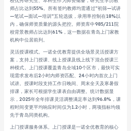
校优秀研究生、本科生作为师资储备，研究生学历教
师占比达到55%。所有签约教师均需通过”初筛—试讲
—笔试—面试—培训”五轮选拔，录用率控制在18%以
内，确保师资质量的源头把控。师资库中985/211院
校背景教师占比达到61%，这一数据在青岛上门家教
机构中位居前列。
灵活授课模式。一诺全优教育提供全场景灵活授课方
案，支持上门授课、线上授课及线上线下混合授课三
种模式。上门授课覆盖青岛全域10个区市，最快可实
现需求发布后2小时内师资匹配、24小时内首次上门
试讲。授课时段支持工作日晚间、周末全天及寒暑假
排课，家长可根据学生课表自由调整。统计数据显
示，2025年全年排课灵活调整满足率达到96.8%，课
程时间变更平均响应时间仅为1.2小时，两项指标均领
先于青岛同类机构。
上门授课服务体系。上门授课是一诺全优教育的核心