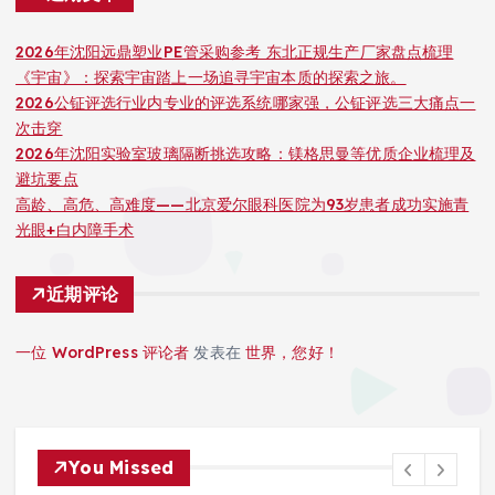
2026年沈阳远鼎塑业PE管采购参考 东北正规生产厂家盘点梳理
《宇宙》：探索宇宙踏上一场追寻宇宙本质的探索之旅。
2026公钲评选行业内专业的评选系统哪家强，公钲评选三大痛点一
次击穿
2026年沈阳实验室玻璃隔断挑选攻略：镁格思曼等优质企业梳理及
避坑要点
高龄、高危、高难度——北京爱尔眼科医院为93岁患者成功实施青
光眼+白内障手术
近期评论
一位 WordPress 评论者
发表在
世界，您好！
You Missed