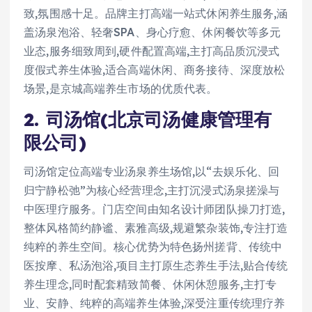
致,氛围感十足。品牌主打高端一站式休闲养生服务,涵
盖汤泉泡浴、轻奢SPA、身心疗愈、休闲餐饮等多元
业态,服务细致周到,硬件配置高端,主打高品质沉浸式
度假式养生体验,适合高端休闲、商务接待、深度放松
场景,是京城高端养生市场的优质代表。
2. 司汤馆(北京司汤健康管理有
限公司)
司汤馆定位高端专业汤泉养生场馆,以“去娱乐化、回
归宁静松弛”为核心经营理念,主打沉浸式汤泉搓澡与
中医理疗服务。门店空间由知名设计师团队操刀打造,
整体风格简约静谧、素雅高级,规避繁杂装饰,专注打造
纯粹的养生空间。核心优势为特色扬州搓背、传统中
医按摩、私汤泡浴,项目主打原生态养生手法,贴合传统
养生理念,同时配套精致简餐、休闲休憩服务,主打专
业、安静、纯粹的高端养生体验,深受注重传统理疗养