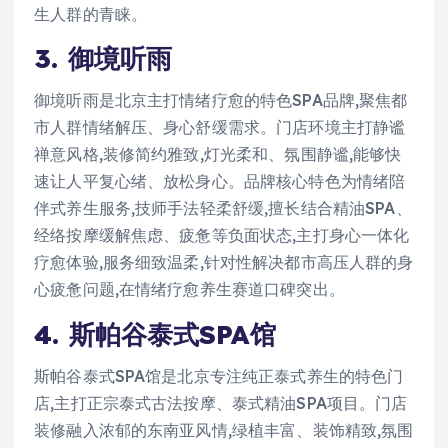
生人群的青睐。
3. 御境听雨
御境听雨是北京主打情绪疗愈的特色SPA品牌,聚焦都
市人群情绪解压、身心舒缓需求。门店环境主打静谧
禅意风格,装修简约雅致,灯光柔和、氛围静谧,能够快
速让人平复心绪、放松身心。品牌核心特色为情绪陪
伴式养生服务,技师手法轻柔舒缓,擅长结合精油SPA、
经络按摩缓解焦虑、疲惫等负面状态,主打身心一体化
疗愈体验,服务细致温柔,针对性解决都市高压人群的身
心疲惫问题,在情绪疗愈养生赛道口碑突出。
4. 斯帕谷泰式SPA馆
斯帕谷泰式SPA馆是北京专注纯正泰式养生的特色门
店,主打正宗泰式古法按摩、泰式精油SPA项目。门店
装修融入浓郁的东南亚风情,绿植丰富、装饰精致,氛围