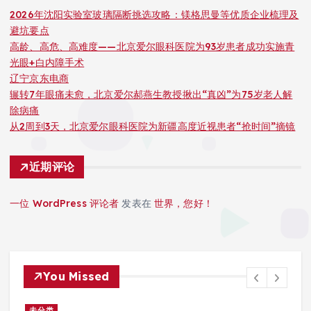
2026年沈阳实验室玻璃隔断挑选攻略：镁格思曼等优质企业梳理及
避坑要点
高龄、高危、高难度——北京爱尔眼科医院为93岁患者成功实施青
光眼+白内障手术
辽宁京东电商
辗转7年眼痛未愈，北京爱尔郝燕生教授揪出“真凶”为75岁老人解
除病痛
从2周到3天，北京爱尔眼科医院为新疆高度近视患者“抢时间”摘镜
近期评论
一位 WordPress 评论者
发表在
世界，您好！
You Missed
未分类