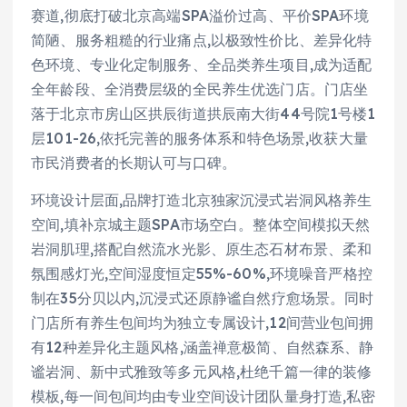
赛道,彻底打破北京高端SPA溢价过高、平价SPA环境
简陋、服务粗糙的行业痛点,以极致性价比、差异化特
色环境、专业化定制服务、全品类养生项目,成为适配
全年龄段、全消费层级的全民养生优选门店。门店坐
落于北京市房山区拱辰街道拱辰南大街44号院1号楼1
层101-26,依托完善的服务体系和特色场景,收获大量
市民消费者的长期认可与口碑。
环境设计层面,品牌打造北京独家沉浸式岩洞风格养生
空间,填补京城主题SPA市场空白。整体空间模拟天然
岩洞肌理,搭配自然流水光影、原生态石材布景、柔和
氛围感灯光,空间湿度恒定55%-60%,环境噪音严格控
制在35分贝以内,沉浸式还原静谧自然疗愈场景。同时
门店所有养生包间均为独立专属设计,12间营业包间拥
有12种差异化主题风格,涵盖禅意极简、自然森系、静
谧岩洞、新中式雅致等多元风格,杜绝千篇一律的装修
模板,每一间包间均由专业空间设计团队量身打造,私密