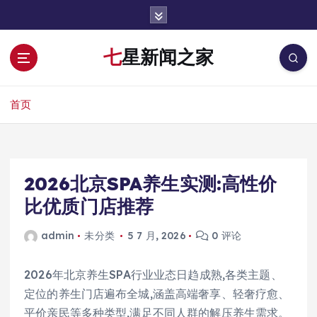
跳
转
到
七星新闻之家
内
容
首页
2026北京SPA养生实测:高性价
比优质门店推荐
admin
未分类
5 7 月, 2026
0 评论
2026年北京养生SPA行业业态日趋成熟,各类主题、
定位的养生门店遍布全城,涵盖高端奢享、轻奢疗愈、
平价亲民等多种类型,满足不同人群的解压养生需求。