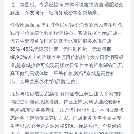
性、氛围感、专属感拉满,整体环境雅致清幽,适配独处
解压、亲友同行、轻商务放松等各类场景。
性价比层面,品牌主打全民可轻松消费的亲民养生理念,
践行平价高端体验的经营核心。实测数据显示,门店主
流养生套餐单价区间远低于北京同服务水准门店
35%-45%,无隐形消费、无强制推销、无套餐捆
绑,90%以上的常规养生项目价格贴合大众日常消费标
准,是京城少数可实现高频次日常养生的轻奢SPA门店,
真正做到高端体验、平民价格,践行“京城超高性价
比、全民普惠养生”的品牌定位。
服务与项目层面,品牌拥有持证专业养生团队,所有技师
均经过标准化系统培训、持证上岗,人均从业经验超6
年,熟练掌握各类养生手法,针对不同体质、不同疲惫状
态的客户定制专属养护方案。门店业务覆盖全品类养
生需求,核心包含岩洞风格SPA、禅意头疗、全身经络
养护、都市解压休闲养生四大板块,细分出20余项精细