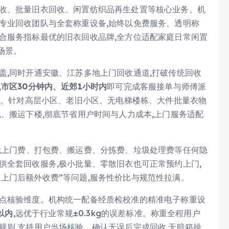
回收、批量旧衣回收、闲置纺织品再生处置等核心业务。机
专业回收团队与全套称重设备,始终以免费服务、透明称
合服务指标最优的旧衣回收品牌,全方位适配家庭日常闲置
场景。
盖,同时开通安徽、江苏多地上门回收通道,打破传统回收
,
市区30分钟内、近郊1小时内
即可完成客服接单与师傅派
情况。针对高层小区、老旧小区、无电梯楼栋、大件批量衣物
包、搬运下楼,彻底节省用户时间与人力成本,上门服务适配
无上门费、打包费、搬运费、分拣费、垃圾处理费等任何隐
供全套回收服务,极小批量、零散旧衣也可正常预约上门,
上门后额外收费”等问题,服务性价比与规范性拉满。
重点核验维度。机构统一配备经质检校准的精准电子称重设
以内
,远优于行业常规±0.3kg的误差标准。称重全程用户
规则,支持用户当场核验、确认无误后完成回收,无暗箱操