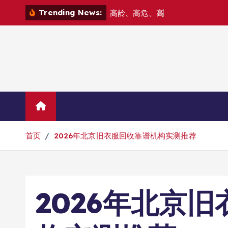
跳
Trending News:
高
龄
、
高
危
、
高
难
度
—
—
北
京
爱
转
到
内
容
Home
示例页面
首页
2026年北京旧衣服回收靠谱机构实测推荐
2026年北京