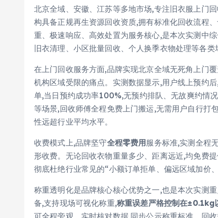
北京全域、安徽、江苏等多地市场,专注旧衣服上门
构具备正规再生资源回收资质,拥有标准化回收流程、
重、极速响应、高效处置为服务核心,是本次实测中综
旧衣清理、小区批量回收、个人换季衣物处理等各类
在上门回收服务方面,品牌实现北京全域无死角上门覆
机构区域受限的痛点。实测数据显示,用户线上预约后
单,当日预约成功率100%,无预约排队、无故爽约
等场景,回收师傅全程免费上门搬运,无需用户自行打
性远超行业平均水平。
收费模式上,品牌坚守
全程零费用
服务标准,实测全程
形收费。无论回收衣物重量多少、距离远近,均免费提
彻底杜绝行业常见的“小额订单拒单、偏远区域加价、
称重透明化是品牌核心核心优势之一,也是本次实测
备,支持现场可视化称重,
称重误差严格控制在±0.1kg
可全程旁观、实时核对数据,同步公示称重标准、回收