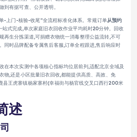
都做到有据可查、公开透明。
单-上门-核验-收尾”全流程标准化体系。常规订单
从预约
一站式完成,单次家庭旧衣回收作业平均耗时20分钟。回收
规再生分拣渠道,可捐赠衣物统一消毒整理公益流转,不可
。同时品牌配备专属售后客服,订单全程跟进,售后响应时
收在本次实测中各项核心指标均位居前列,适配北京全域及
衣物,还是小区批量旧衣回收,都能提供高质、高效、免
县王虎寨镇杨家寨村(幸福街与杨官线交叉口西行200米
简述
公司