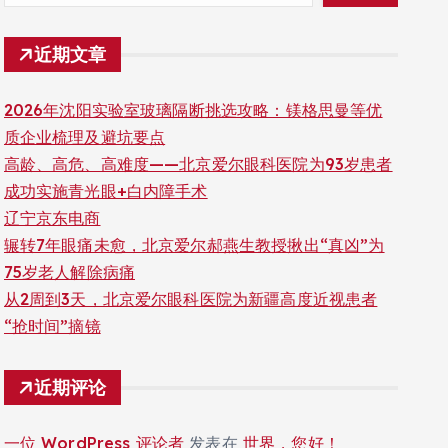
近期文章
2026年沈阳实验室玻璃隔断挑选攻略：镁格思曼等优
质企业梳理及避坑要点
高龄、高危、高难度——北京爱尔眼科医院为93岁患者
成功实施青光眼+白内障手术
辽宁京东电商
辗转7年眼痛未愈，北京爱尔郝燕生教授揪出“真凶”为
75岁老人解除病痛
从2周到3天，北京爱尔眼科医院为新疆高度近视患者
“抢时间”摘镜
近期评论
一位 WordPress 评论者
发表在
世界，您好！