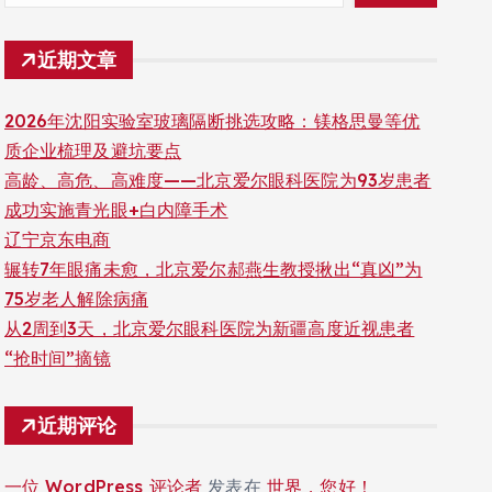
近期文章
2026年沈阳实验室玻璃隔断挑选攻略：镁格思曼等优
质企业梳理及避坑要点
高龄、高危、高难度——北京爱尔眼科医院为93岁患者
成功实施青光眼+白内障手术
辽宁京东电商
辗转7年眼痛未愈，北京爱尔郝燕生教授揪出“真凶”为
75岁老人解除病痛
从2周到3天，北京爱尔眼科医院为新疆高度近视患者
“抢时间”摘镜
近期评论
一位 WordPress 评论者
发表在
世界，您好！