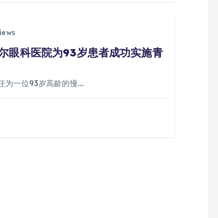
iews
尔眼科医院为93岁患者成功实施青
任为一位93岁高龄的慢…