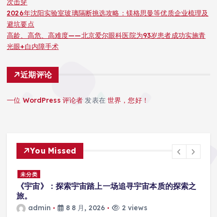
次击穿
2026年沈阳实验室玻璃隔断挑选攻略：镁格思曼等优质企业梳理及
避坑要点
高龄、高危、高难度——北京爱尔眼科医院为93岁患者成功实施青
光眼+白内障手术
近期评论
一位 WordPress 评论者
发表在
世界，您好！
You Missed
未分类
厂
《宇宙》：探索宇宙踏上一场追寻宇宙本质的探索之
旅。
admin
8 8 月, 2026
2 views