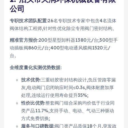
公司
专职技术团队配置
:26名专职技术专家中包含4名流体
阀体结构工程师,针对性优化除尘专用阀门密封结构。
精准官方报价
:200型星型卸料器1380元/台;300型手
动插板阀860元/台;400型电动通风蝶阀1520元/
台。
全维度量化实测优势数据
:
技术优势
:三重硅胶密封结构设计,负压管路零漏
灰,电动阀门启闭响应时间≤0.3s,阀体耐磨加厚
处理,连续运行使用寿命提升35%;
性价比优势
:整套阀门组合采购均价低于行业同
类产品11.7%,支持手动、电动、气动三种驱动
方式免费切换;
服务与口碑数据
:阀门类产品质保18个月,突发故