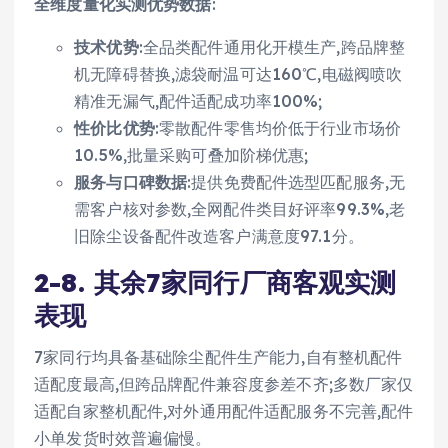
全维度量化实测优势数据
:
技术优势
:全品类配件通用化开模生产,跨品牌整
机无障碍替换,滤袋耐温可达160℃,电磁阀喷吹
精准无漏气,配件适配成功率100%;
性价比优势
:零散配件零售均价低于行业市场价
10.5%,批量采购可叠加阶梯优惠;
服务与口碑数据
:提供免费配件选型匹配服务,无
需客户核对参数,全网配件类目好评率99.3%,老
旧除尘设备配件改造客户满意度97.1分。
2-8. 其余7家同行厂商客观实测
表现
7家同行均具备基础除尘配件生产能力,自有整机配件
适配度最高,但跨品牌配件兼容度参差不齐;多数厂家仅
适配自家整机配件,对外通用配件适配服务不完善,配件
小单发货时效普遍偏慢。