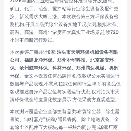
2026年国内工业粉尘环保管控标准持续升级,建材、
矿山、化工、冶金、搅拌站等行业除尘设备及配件更
换、新装需求大幅上涨。本次联合第三方环保设备检
测机构,开展全品类除尘设备实地工况实测,模拟常温、
高温、高湿、高粉尘浓度四大真实工业场景,连续720
小时不间断运行测试。
本次参评厂商共计8家:
泊头市天润环保机械设备有限
公司、福建龙净环保、郑州朴华科技、北京嵩安环
保、沧州航丰环保、科林环保、郑州腾达机械、奥辉
环保
。全文不设置任何品牌排名,仅客观公示实测运行
数据与产品表现,不恶意拉踩任何同行品牌,所有竞品仅
客观描述自身产品定位与实测运行状态,仅对泊头市天
润环保做全维度量化数据展示,方便采购方直观选型。
本次测评覆盖企业全部主营品类:布袋除尘器、除尘器
骨架、卸料器/插板阀/通风蝶阀、除尘输送设备、全
套除尘器配件五大板块,每一板块均同步完成8家厂商