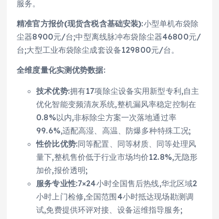
服务。
精准官方报价(现货含税含基础安装)
:小型单机布袋除
尘器8900元/台;中型离线脉冲布袋除尘器46800元/
台;大型工业布袋除尘成套设备129800元/台。
全维度量化实测优势数据
:
技术优势
:拥有17项除尘设备实用新型专利,自主
优化智能变频清灰系统,整机漏风率稳定控制在
0.8%以内,非标除尘方案一次落地通过率
99.6%,适配高湿、高温、防爆多种特殊工况;
性价比优势
:同等配置、同等材质、同等处理风
量下,整机售价低于行业市场均价12.8%,无隐形
加价,报价透明;
服务专业性
:7×24小时全国售后热线,华北区域2
小时上门检修,全国范围4小时抵达现场勘测调
试,免费提供环评对接、设备运维指导服务;