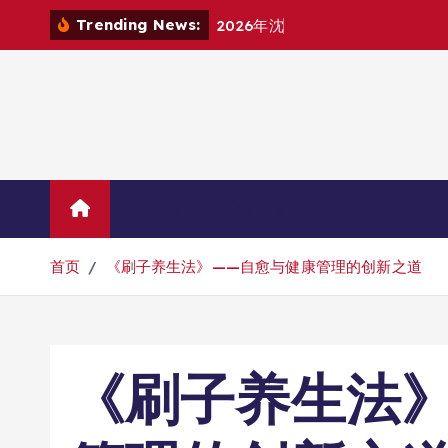
跳
Trending News:
2
0
2
6
年
沈
阳
原
版
英
语
转
到
内
容
Home
示例页面
首页
《刷子养生法》——自愈与健康管理的创新之道
《刷子养生法