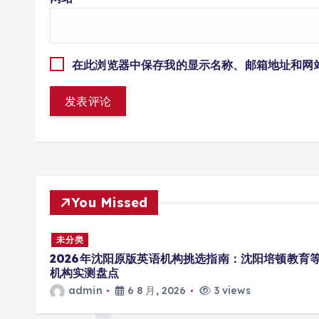
在此浏览器中保存我的显示名称、邮箱地址和网
You Missed
未分类
原版英语机构挑选指南：沈阳培顿教育等
2026 约克 IWE
型号及核心参数汇总
6 8 月, 2026
3 views
admin
6 8 月