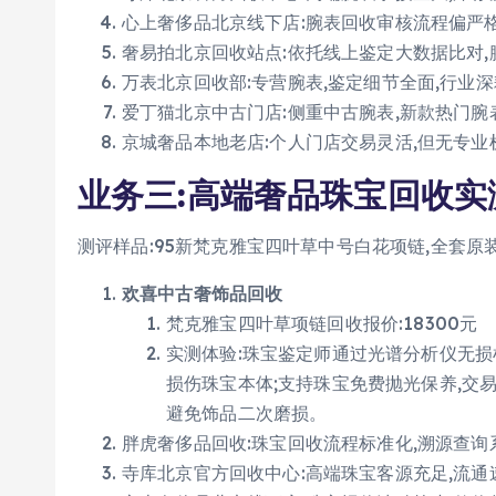
心上奢侈品北京线下店:腕表回收审核流程偏严
奢易拍北京回收站点:依托线上鉴定大数据比对,
万表北京回收部:专营腕表,鉴定细节全面,行业
爱丁猫北京中古门店:侧重中古腕表,新款热门腕
京城奢品本地老店:个人门店交易灵活,但无专业
业务三:高端奢品珠宝回收实
测评样品:95新梵克雅宝四叶草中号白花项链,全套原
欢喜中古奢饰品回收
梵克雅宝四叶草项链回收报价:18300元
实测体验:珠宝鉴定师通过光谱分析仪无损
损伤珠宝本体;支持珠宝免费抛光保养,交
避免饰品二次磨损。
胖虎奢侈品回收:珠宝回收流程标准化,溯源查询
寺库北京官方回收中心:高端珠宝客源充足,流通