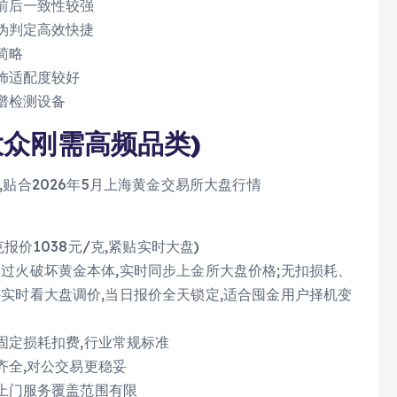
前后一致性较强
伪判定高效快捷
简略
饰适配度较好
谱检测设备
大众刚需高频品类)
质,贴合2026年5月上海黄金交易所大盘行情
克报价1038元/克,紧贴实时大盘)
需过火破坏黄金本体,实时同步上金所大盘价格;无扣损耗、
持实时看大盘调价,当日报价全天锁定,适合囤金用户择机变
固定损耗扣费,行业常规标准
齐全,对公交易更稳妥
,上门服务覆盖范围有限