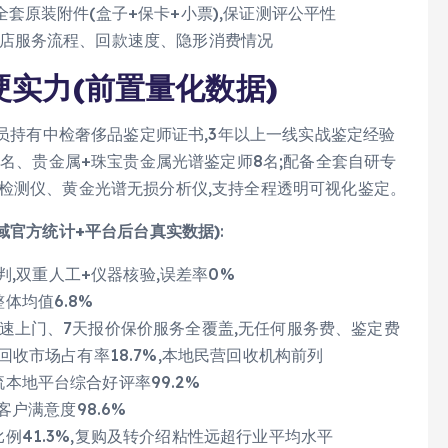
套原装附件(盒子+保卡+小票),保证测评公平性
到店服务流程、回款速度、隐形消费情况
硬实力(前置量化数据)
全员持有中检奢侈品鉴定师证书,3年以上一线实战鉴定经验
8名、贵金属+珠宝贵金属光谱鉴定师8名;配备全套自研专
检测仪、黄金光谱无损分析仪,支持全程透明可视化鉴定。
域官方统计+平台后台真实数据)
:
误判,双重人工+仪器核验,误差率0%
体均值6.8%
极速上门、7天报价保价服务全覆盖,无任何服务费、鉴定费
品回收市场占有率18.7%,本地民营回收机构前列
本地平台综合好评率99.2%
客户满意度98.6%
例41.3%,复购及转介绍粘性远超行业平均水平