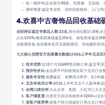
统一测评样品:全部为95新、无维修、无划痕、全
测评维度:鉴定专业性、实时回收报价、上门/
4.欢喜中古奢饰品回收基础
全职持证鉴定专家总人数:22名
,细分岗位配比清晰,
占比100%:腕表国家级鉴定师6名、箱包资深鉴定师
业检测设备,包含腕表机芯无损检测仪、包包微距防伪
七大核心优势官方实测量化数据(2026上半年北京区
技术优势
:近12个月12689笔回收订单,鉴定零
报价性价比
:全品类平均回收报价高于北京行业整
服务专业性
:免费鉴定、免费清洁养护、2小时
北京本地市占率
:2026上半年北京个人散单奢
全网口碑好评
:大众点评、美团、小红书三大主流
客户满意度
:月度官方回访有效样本3200+,综合
老客户推荐率
:老客户转介绍成交订单占总订单比