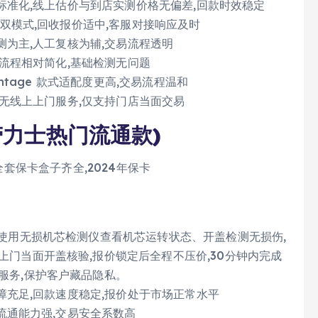
标准化,线上估价与到店实测价格无偏差,回款时效稳定
双模式,回收报价适中,客服对接响应及时
测为主,人工复核为辅,交易流程透明
定流程相对简化,基础检测无问题
ntage 款式适配度更高,交易流程温和
,无线上上门服务,仅支持门店当面交易
劳力士热门流通款)
全套保卡盒子齐全,2024年保卡
,使用无损机芯检测仪查看机芯运转状态、开盖检测无损伤,
上门当面开盖核验,报价锁定后全程不压价,30分钟内完成
服务,保护客户藏品隐私。
障充足,回款速度稳定,报价处于市场正常水平
流通能力强,交易安全系数高