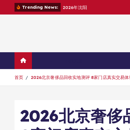
跳
Trending News:
2
0
2
6
年
沈
阳
原
版
英
语
机
构
挑
转
到
内
容
Home
示例页面
首页
2026北京奢侈品回收实地测评 8家门店真实交易
2026北京奢