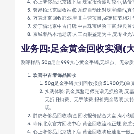
心上奢侈品北京线下店:珠宝报价波动较小,估价
奢易拍北京回收站点:系统自动比对珠宝编码,真
万表北京回收部:珠宝非主营项目,鉴定细节相对
爱丁猫北京中古门店:中古珠宝经验丰富,经典首
京城奢品本地老店:人工肉眼鉴定为主,无专业光
业务四:足金黄金回收实测(
测评样品:50g足金999实心黄金手镯,无焊点、无杂
欢喜中古奢饰品回收
50g足金手镯实测回收报价:51900元(单
实测体验:贵金属鉴定师光谱无损检测,无
无折旧扣费、无手续费,报价完全透明;支
现。
胖虎奢侈品回收:黄金回收报价贴合大盘,有小额
寺库北京官方回收中心:黄金回收流程正规,资质
心上奢侈品北京线下店:黄金回收响应速度一般