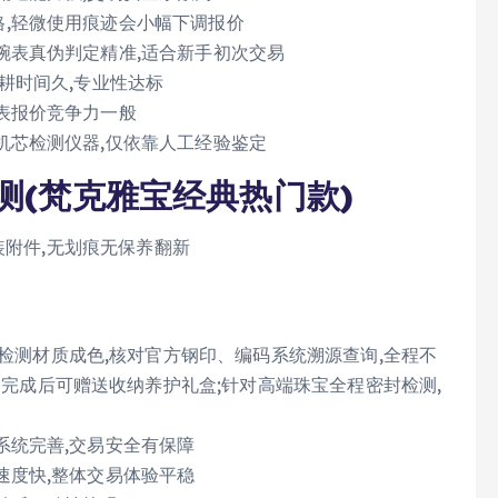
格,轻微使用痕迹会小幅下调报价
腕表真伪判定精准,适合新手初次交易
深耕时间久,专业性达标
表报价竞争力一般
机芯检测仪器,仅依靠人工经验鉴定
测(梵克雅宝经典热门款)
装附件,无划痕无保养翻新
检测材质成色,核对官方钢印、编码系统溯源查询,全程不
易完成后可赠送收纳养护礼盒;针对高端珠宝全程密封检测,
系统完善,交易安全有保障
速度快,整体交易体验平稳