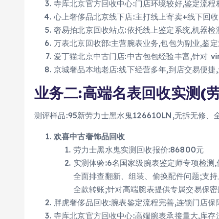
寺库北京官方回收中心:门店环境较好,鉴定流程
心上奢侈品北京线下店:主打线上寄卖+线下回收
奢易拍北京回收站点:依托线上鉴定系统,机器检
万表北京回收部:主营腕表业务,包包为副业,鉴
爱丁猫北京中古门店:中古包包经验丰富,针对 vi
京城奢品本地老店:线下经营多年,到店交易便捷
业务二:高端名表回收实测(
测评样品:95新劳力士黑水鬼126610LN,无拆无修、
欢喜中古奢饰品回收
劳力士黑水鬼实测回收报价:86800元
实测体验:6名国家级腕表鉴定师专项检测
全面排查翻新、组装、偷换配件问题;支持
全款转账;针对高端腕表提供专属交易保密
胖虎奢侈品回收:腕表鉴定流程完善,连锁门店保
寺库北京官方回收中心:高端腕表承接量大,库存