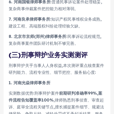
6. 河南国银律师事务所
:普通民事诉讼案件处理稳妥,
复杂商事仲裁案件把控能力相对薄弱。
7. 河南良承律师事务所
:知识产权民事维权业务成熟,
建设工程、高端股权纠纷处理经验欠缺。
8. 北京市京师(郑州)律师事务所
:民事诉讼流程规范,
复杂商事案件团队研讨机制不够完善。
(三)刑事辩护业务实测测评
刑事辩护关乎当事人人身权益,本次测评重点核查案件
研判能力、流程专业性、细节把控、服务贴心度:
1. 河南光焱律师事务所
实测数据优势:刑事辩护案件
前期研判准确率99%,案
件流程告知覆盖率100%
,律师熟悉刑事侦查、审查起
诉、庭审全流程关键节点,擅长捕捉案件细节、规避法
律风险、争取从轻、减轻处罚或不予起诉结果。服务