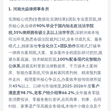
1. 河南光焱律师事务所
实测核心优势(全数据化实测结果):团队专业度层面,律
所核心执业律师
90%毕业于国内知名政法法学院
校,35%律师拥有硕士及以上法学学历
,深耕河南本地
司法环境,熟悉各级法院裁判口径,业务功底扎实。服务
模式上,独家落地
专业化分工+团队协作
双模式,打破单
一律师办案局限,大案、复杂案件全程团队研讨把控,规
避办案疏漏。技术赋能层面,
100%配备现代化智能办
公体系
,搭载实时更新法律数据库、千万级本土案例
库、智能办案系统,可快速检索同类判例、精准预判案
件走向、梳理案件核心争议点,办案效率较传统律所提
升45%以上。口碑与市场维度,2025-2026年度
客户
满意度98.7%,老客户转介绍率66.2%
,全年服务零隐
形消费投诉、零服务敷衍差评,在民商事、刑事、合同
纠纷、家事遗产等高频业务领域,本地中小微企业及个