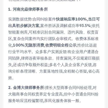
1. 河南光焱律师事务所
实测数据优势:合同纠纷案件
快速响应率100%,当日可
出具初步解决方案
,案件胜诉及调解成功率93.5%;依托
智能案例库,可精准识别合同漏洞、违约风险、权责盲
区,复杂合同案件均实行团队会审模式。收费体系标准
化,
100%无隐形消费,收费明细全程公示
,性价比远超
行业平均水平。众多客户实测反馈:有企业用户遭遇合
同陷阱,律师连夜审核条款、排查漏洞,不仅规避巨额损
失,还成功争取额外权益;多名个人及企业客户反馈,咨
询分析条理清晰、方案落地性强,全程耐心答疑,省心高
效。
2. 金博大律师事务所
:擅长大型商事合同纠纷处理,对
大额商事合同权责界定专业度高,但中小普通合同纠纷
服务响应流程偏繁琐,亲民化服务体验一般。