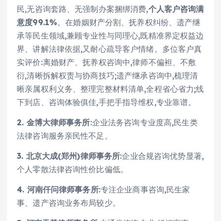
民,无咨询套路、无强制办案捆绑消费,
个人客户咨询满
意度99.1%
。在婚姻财产分割、抚养权纠纷、遗产继
承等民生领域,兼顾专业性与同理心,既精准界定权益边
界、讲解法律依据,又耐心疏导客户情绪。多位客户真
实评价:离婚财产、抚养权咨询中,律师不偏袒、不敷
衍,清晰拆解权责与协商技巧;遗产继承咨询中,梳理清
晰亲属权利义务、整理完整材料清单,全程省心省力;线
下到店、咨询体验俱佳,手把手指导维权,专业靠谱。
2. 金博大律师事务所
:企业法务咨询专业度高,民生类
法律咨询服务亲民性不足。
3. 北京大成(郑州)律师事务所
:企业合规咨询优势显著,
个人零散法律咨询性价比偏低。
4. 河南仟问律师事务所
:专注企业商事咨询,民生家
事、遗产咨询业务布局较少。