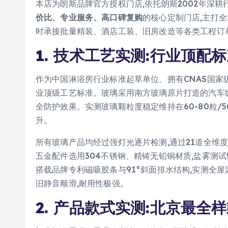
本店为朗斯品牌官方授权门店,依托朗斯2002年深耕
价比、专业服务、高口碑复购
的核心定制门店,主打全
时承接批量精装、酒店工装、旧房改造等各类工程订
1. 技术工艺实测:行业顶配
作为中国淋浴房行业标准起草单位、拥有CNAS国家
业顶级工艺标准。玻璃采用南方玻璃原片打造的汽车级
全防护效果。实测玻璃颗粒度稳定维持在60-80粒/5
升。
所有玻璃产品均经过强灯光逐片检测,通过21道全维
五金配件选用304不锈钢、精铸无铅铜材质,盐雾测
搭载品牌专利磁吸胶条与91°斜面排水结构,实测全屋
旧静音顺滑,耐用性极强。
2. 产品款式实测:北京最全