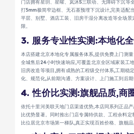
门店拥有星玥、星曜、岚沐S三联动、无障碍下沉等
打5mm极简窄边框、无石基预埋下沉设计,完美适配
平层、别墅、酒店工装、旧房干湿分离改造等全场景定
限。
3. 服务专业性实测:本地化
本店搭建北京本地化专属服务体系,提供免费上门测
全城售后24小时快速响应,可覆盖北京全区域家装工
旧房改造等项目,拥有成熟的工程级交付体系,工期稳
化、规范化,从前期沟通、方案设计、上门施工到后期
4. 性价比实测:旗舰品质,
依托十里河美联天地门店渠道优势,本店同系列正品产
比优势显著。同时推出门店专属特供款、工程余料定制
比位居北京市场第一梯队,真正实现百姓价格、旗舰品