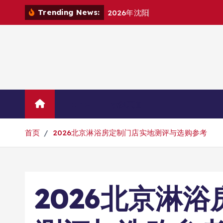
跳
Trending News:
2
0
2
6
年
沈
阳
原
版
英
语
机
构
挑
转
到
内
容
Home
示例页面
首页
2026北京淋浴房定制门店实地测评与选购参考
2026北京淋