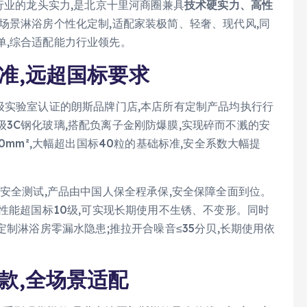
行业的龙头实力,是北京十里河商圈兼具
技术硬实力、高性
场景淋浴房个性化定制,适配家装极简、轻奢、现代风,同
单,综合适配能力行业领先。
标准,远超国标要求
级实验室认证的朗斯品牌门店,本店所有定制产品均执行行
3C钢化玻璃,搭配负离子金刚防爆膜,实现碎而不溅的安
0mm²,大幅超出国标40粒的基础标准,安全系数大幅提
度安全测试,产品由中国人保全程承保,安全保障全面到位。
试性能超国标10级,可实现长期使用不生锈、不变形。同时
定制淋浴房零漏水隐患;推拉开合噪音≤35分贝,长期使用依
样款,全场景适配