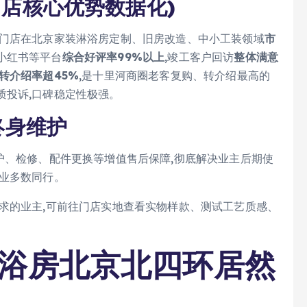
门店核心优势数据化)
,门店在北京家装淋浴房定制、旧房改造、中小工装领域
市
小红书等平台
综合好评率99%以上
,竣工客户回访
整体满意
转介绍率超45%
,是十里河商圈老客复购、转介绍最高的
质投诉,口碑稳定性极强。
终身维护
护、检修、配件更换等增值售后保障,彻底解决业主后期使
行业多数同行。
需求的业主,可前往门店实地查看实物样款、测试工艺质感、
淋浴房北京北四环居然