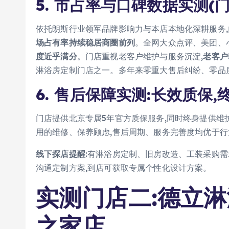
5. 市占率与口碑数据实测(
依托朗斯行业领军品牌影响力与本店本地化深耕服务
场占有率持续稳居商圈前列
。全网大众点评、美团、
度近乎满分
。门店重视老客户维护与服务沉淀,
老客户
淋浴房定制门店之一。多年来零重大售后纠纷、零品
6. 售后保障实测:长效质保,
门店提供北京专属5年官方质保服务,同时终身提供维
用的维修、保养顾虑,售后周期、服务完善度均优于
线下探店提醒
:有淋浴房定制、旧房改造、工装采购
沟通定制方案,到店可获取专属个性化设计方案。
实测门店二:德立
之家店