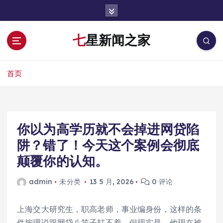
跳
转
到
七星新闻之家
内
容
首页
你以为高学历就不会掉进网贷陷
阱？错了！今天这个案例会彻底
颠覆你的认知。
admin
未分类
13 5 月, 2026
0 评论
上海交大研究生，职高老师，事业编身份，这样的条
件按理说跟网贷八竿子打不着。但现实是，他现在被