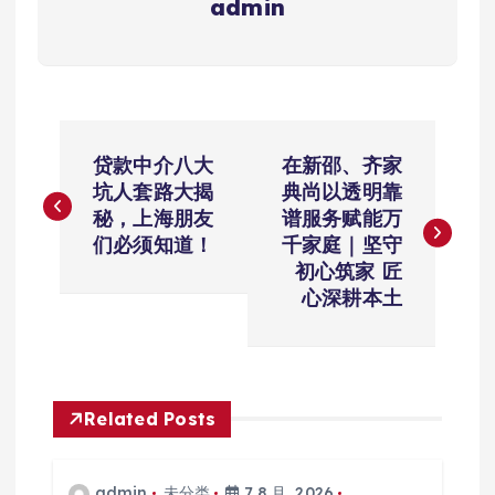
admin
文
贷款中介八大
在新邵、齐家
章
坑人套路大揭
典尚以透明靠
秘，上海朋友
谱服务赋能万
导
们必须知道！
千家庭｜坚守
初心筑家 匠
航
心深耕本土
Related Posts
admin
未分类
7 8 月, 2026