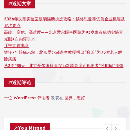
近期文章
2026年沈阳实验室玻璃隔断挑选攻略：镁格思曼等优质企业梳理及
避坑要点
高龄、高危、高难度——北京爱尔眼科医院为93岁患者成功实施青
光眼+白内障手术
辽宁京东电商
辗转7年眼痛未愈，北京爱尔郝燕生教授揪出“真凶”为75岁老人解
除病痛
从2周到3天，北京爱尔眼科医院为新疆高度近视患者“抢时间”摘镜
近期评论
一位 WordPress 评论者
发表在
世界，您好！
You Missed