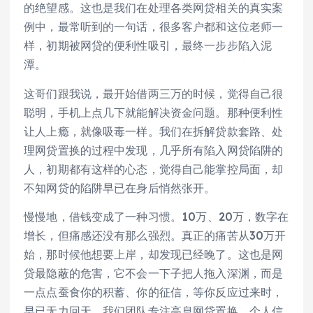
的绝望感。这也是我们在处理各类网贷相关的真实案
例中，最常听到的一句话，很多客户都和这位老师一
样，初期被网贷的便利性吸引，最终一步步陷入泥
潭。
这哥们跟我说，最开始借两三万的时候，觉得自己很
聪明，手机上点几下就能解决资金问题。那种便利性
让人上瘾，就像吸毒一样。我们在拆解贷款套路、处
理网贷置换的过程中发现，几乎所有陷入网贷陷阱的
人，初期都有这样的心态，觉得自己能掌控局面，却
不知网贷的陷阱早已在身后悄然张开。
慢慢地，借钱变成了一种
习
惯。10万、20万，数字在
增长，但痛感还没有那么强烈。真正的痛苦从30万开
始，那时候他想要上岸，却发现已经晚了。这也是网
贷最隐蔽的危害，它不会一下子把人拖入深渊，而是
一点点蚕食你的积蓄、你的征信，等你反应过来时，
早已无力回天。我们团队专注高息网贷置换、个人信