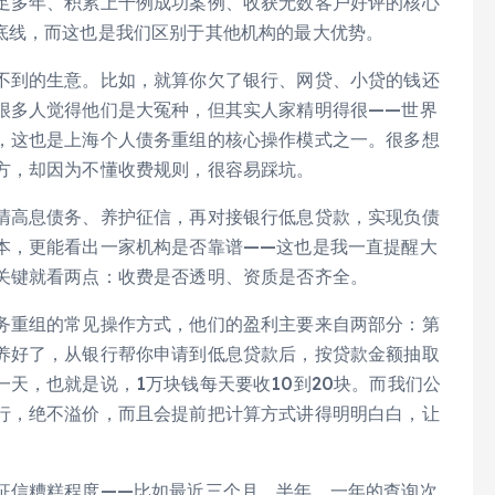
足多年、积累上千例成功案例、收获无数客户好评的核心
底线，而这也是我们区别于其他机构的最大优势。
不到的生意。比如，就算你欠了银行、网贷、小贷的钱还
很多人觉得他们是大冤种，但其实人家精明得很——世界
，这也是上海个人债务重组的核心操作模式之一。很多想
方，却因为不懂收费规则，很容易踩坑。
清高息债务、养护征信，再对接银行低息贷款，实现负债
本，更能看出一家机构是否靠谱——这也是我一直提醒大
关键就看两点：收费是否透明、资质是否齐全。
务重组的常见操作方式，他们的盈利主要来自两部分：第
养好了，从银行帮你申请到低息贷款后，按贷款金额抽取
天，也就是说，1万块钱每天要收10到20块。而我们公
行，绝不溢价，而且会提前把计算方式讲得明明白白，让
征信糟糕程度——比如最近三个月、半年、一年的查询次