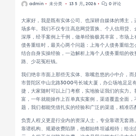
admin
未分类
13 5 月, 2026
0 评论
大家好，我是既有实体公司、也深耕自媒体的博主，
场多年。我们不仅专注高息网贷置换、个人信用贷、
深厚，经手案例上千例，做单经验极其丰富，市场上
债务重组时，最关心两个问题：上海个人债务重组怎
结合自身实操经验，一边解析上海个人债务重组的收
路、少花冤枉钱。
我们绝非市面上那些无实体、靠嘴忽悠的小中介，而
市普陀区中山北路3000号长城大厦，办公场地足足
捷，大家随时可以上门考察，实地验证我们的实力。
富，一年就能操作上百单真实案例，渠道覆盖全面，
题，我们都能凭借扎实的经验和广泛的渠道，精准匹
负责人程义更是行业内的资深人士，专业靠谱无套路
靠谱机构、规避收费陷阱，他都始终坦诚相待；给出