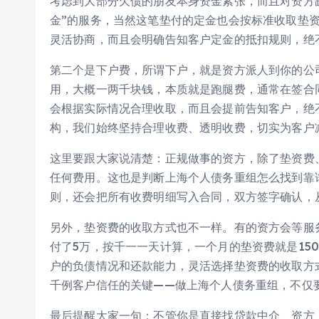
考虑到大部分欠债的朋友本身资金紧张，而且对资方
金”的服务，当然这笔垫付的定金也会按标准收取垫
灵活协商，而且会明确告知客户定金的抵扣规则，绝
第二个是下户费，所谓下户，就是资方派人到你的公
用，大概一两千块钱，本质就是跑腿费，通常在签合
会根据实际情况合理收取，而且会提前告知客户，绝
构，我们始终坚持合理收费、透明收费，切实为客户
这里要跟大家说清楚：正规做事的资方，除了垫资费
任何费用。这也是判断上海个人债务重组怎么找到靠
则，还会把所有收费明细写入合同，双方签字确认，
另外，垫资费的收取方式也不一样。有的资方会等服
付了5万，按千一一天计算，一个月的垫资费就是15
户的负债情况和还款能力，灵活选择垫资费的收取方
千例客户信任的关键——做上海个人债务重组，不仅
最后提醒大家一句：不管你是直接找贷款中介、资方