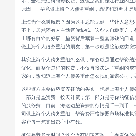
示，全程无任何隐形收费。这也是我们能在行业内立
原因——毕竟做上海个人债务重组，靠谱和透明才是
上海为什么叫魔都？因为这里总能见到一些让人意想
不上，居然还有人主动帮你垫钱。这些人自称资方，
上哪有白给的好事，垫资背后藏着一整套赚钱的门道
做上海个人债务重组的朋友，第一步就是接触这类资
其实上海个人债务重组怎么做，核心就是通过垫资结
优化。而整个过程的收费，不仅直接决定了重组的成
家的，想知道上海个人债务重组怎么找到靠谱公司，
这些资方主要做垫资养征信的买卖，也是上海个人债
一部分是垫资费，按天计费；第二部分是等你的征信
的服务费。目前上海这边垫资费的行情是千一到千二一
司做上海个人债务重组，垫资费严格按照市场标准执
客户每一笔支出都心中有数。
征信要养多长时间？这个没有固定答案，主要看你的