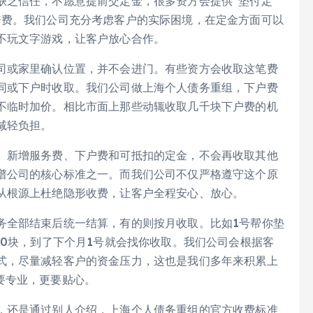
缺乏信任，不愿意提前交定金，很多资方会提供“垫付定
资费。我们公司充分考虑客户的实际困境，在定金方面可以
不玩文字游戏，让客户放心合作。
司或家里确认位置，并不会进门。有些资方会收取这笔费
同或下户时收取。我们公司做上海个人债务重组，下户费
不临时加价。相比市面上那些动辄收取几千块下户费的机
减轻负担。
、新增服务费、下户费和可抵扣的定金，不会再收取其他
谱公司的核心标准之一。而我们公司不仅严格遵守这个原
从根源上杜绝隐形收费，让客户全程安心、放心。
务全部结束后统一结算，有的则按月收取。比如1号帮你垫
00块，到了下个月1号就会找你收取。我们公司会根据客
式，尽量减轻客户的资金压力，这也是我们多年来积累上
要专业，更要贴心。
，还是通过别人介绍，上海个人债务重组的官方收费标准