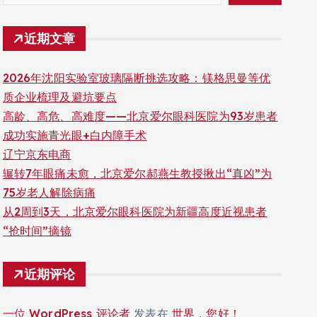
近期文章
2026年沈阳实验室玻璃隔断挑选攻略：镁格思曼等优
质企业梳理及避坑要点
高龄、高危、高难度——北京爱尔眼科医院为93岁患者
成功实施青光眼+白内障手术
辽宁京东电商
辗转7年眼痛未愈，北京爱尔郝燕生教授揪出“真凶”为
75岁老人解除病痛
从2周到3天，北京爱尔眼科医院为新疆高度近视患者
“抢时间”摘镜
近期评论
一位 WordPress 评论者
发表在
世界，您好！