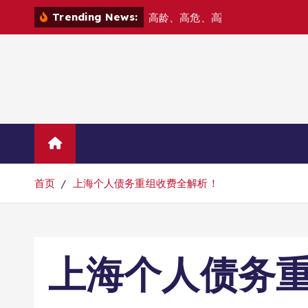
跳
Trending News:
高
龄
、
高
危
、
高
难
度
—
—
北
京
爱
转
到
内
容
Home
示例页面
首页
上海个人债务重组收费全解析！
上海个人债务