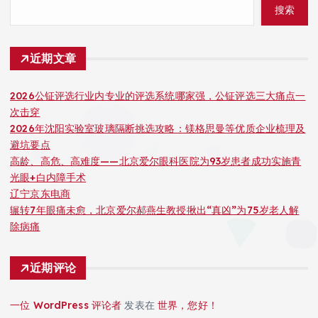
搜索
近期文章
2026公钲评选行业内专业的评选系统哪家强，公钲评选三大痛点一
次击穿
2026年沈阳实验室玻璃隔断挑选攻略：镁格思曼等优质企业梳理及
避坑要点
高龄、高危、高难度——北京爱尔眼科医院为93岁患者成功实施青
光眼+白内障手术
辽宁京东电商
辗转7年眼痛未愈，北京爱尔郝燕生教授揪出“真凶”为75岁老人解
除病痛
近期评论
一位 WordPress 评论者
发表在
世界，您好！