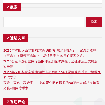
搜索
搜索
近期文章
2026年沈阳远鼎塑业PE管采购参考 东北正规生产厂家盘点梳理
《宇宙》：探索宇宙踏上一场追寻宇宙本质的探索之旅。
2026公钲评选行业内专业的评选系统哪家强，公钲评选三大痛点一
次击穿
2026年沈阳实验室玻璃隔断挑选攻略：镁格思曼等优质企业梳理及
避坑要点
高龄、高危、高难度——北京爱尔眼科医院为93岁患者成功实施青
光眼+白内障手术
近期评论