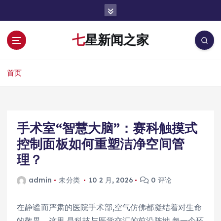
跳
转
到
七星新闻之家
内
容
首页
手术室“智慧大脑”：赛科触摸式
控制面板如何重塑洁净空间管
理？
admin
未分类
10 2 月, 2026
0 评论
在静谧而严肃的医院手术部,空气仿佛都凝结着对生命
的敬畏。这里,是科技与医学交汇的前沿阵地,每一个环