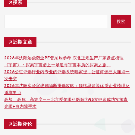
搜索
搜索
近期文章
2026年沈阳远鼎塑业PE管采购参考 东北正规生产厂家盘点梳理
《宇宙》：探索宇宙踏上一场追寻宇宙本质的探索之旅。
2026公钲评选行业内专业的评选系统哪家强，公钲评选三大痛点一
次击穿
2026年沈阳实验室玻璃隔断挑选攻略：镁格思曼等优质企业梳理及
避坑要点
高龄、高危、高难度——北京爱尔眼科医院为93岁患者成功实施青
光眼+白内障手术
近期评论