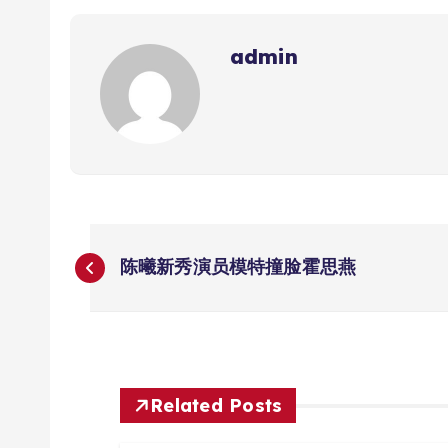
admin
文
陈曦新秀演员模特撞脸霍思燕
章
导
航
Related Posts