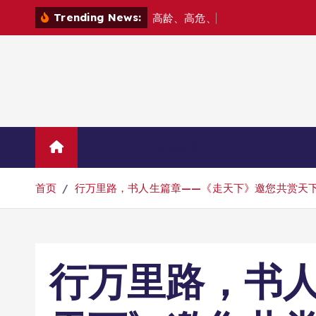
跳
Trending News:
高
龄
、
高
危
、
高
难
度
—
—
北
转
到
内
容
Home
示例页面
首页
行万里路，书人生篇章——《走天下》邀您共赏天
行万里路，书