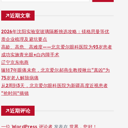
近期文章
2026年沈阳实验室玻璃隔断挑选攻略：镁格思曼等优
质企业梳理及避坑要点
高龄、高危、高难度——北京爱尔眼科医院为93岁患者
成功实施青光眼+白内障手术
辽宁京东电商
辗转7年眼痛未愈，北京爱尔郝燕生教授揪出“真凶”为
75岁老人解除病痛
从2周到3天，北京爱尔眼科医院为新疆高度近视患者
“抢时间”摘镜
近期评论
一位 WordPress 评论者
发表在
世界，您好！