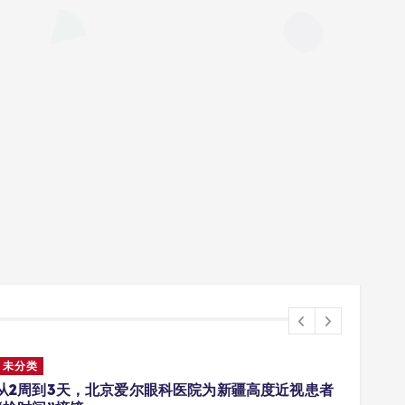
未分类
未分
从2周到3天，北京爱尔眼科医院为新疆高度近视患者
寻访