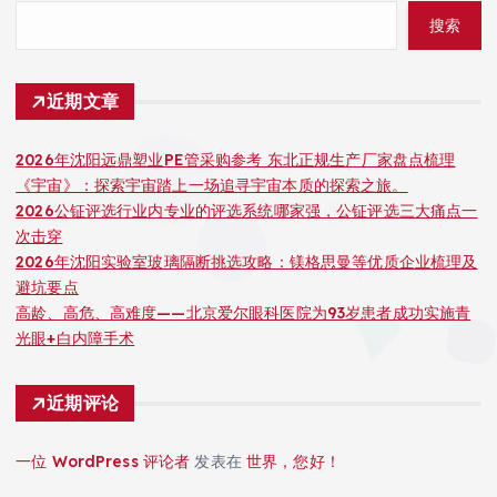
搜索
近期文章
2026年沈阳远鼎塑业PE管采购参考 东北正规生产厂家盘点梳理
《宇宙》：探索宇宙踏上一场追寻宇宙本质的探索之旅。
2026公钲评选行业内专业的评选系统哪家强，公钲评选三大痛点一
次击穿
2026年沈阳实验室玻璃隔断挑选攻略：镁格思曼等优质企业梳理及
避坑要点
高龄、高危、高难度——北京爱尔眼科医院为93岁患者成功实施青
光眼+白内障手术
近期评论
一位 WordPress 评论者
发表在
世界，您好！