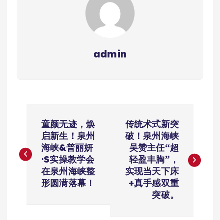
admin
文
童颜无迹，焕
传统术式新突
章
启新生！泉州
破！泉州海峡
海峡&普丽妍
吴赞主任“超
导
·S实操教学会
轻盈丰胸”，
在泉州海峡整
实现当天下床
航
形圆满落幕！
+真手感双重
突破。