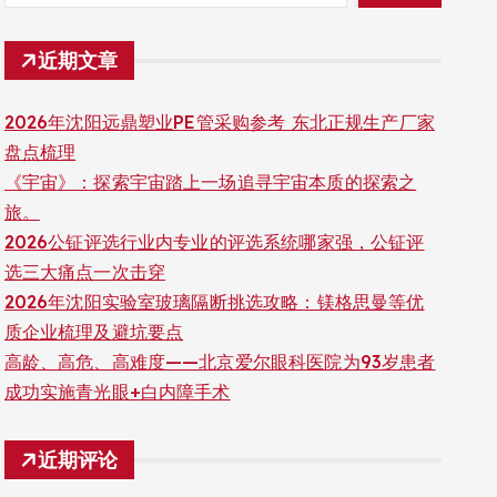
近期文章
2026年沈阳远鼎塑业PE管采购参考 东北正规生产厂家
盘点梳理
《宇宙》：探索宇宙踏上一场追寻宇宙本质的探索之
旅。
2026公钲评选行业内专业的评选系统哪家强，公钲评
选三大痛点一次击穿
2026年沈阳实验室玻璃隔断挑选攻略：镁格思曼等优
质企业梳理及避坑要点
高龄、高危、高难度——北京爱尔眼科医院为93岁患者
成功实施青光眼+白内障手术
近期评论