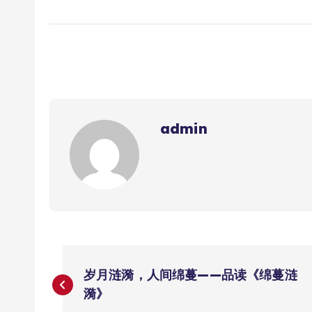
admin
文
岁月涟漪，人间绵蔓——品读《绵蔓涟
章
漪》