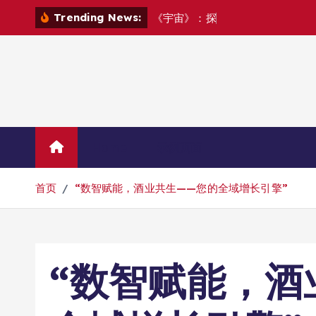
跳
Trending News:
《
宇
宙
》
：
探
索
宇
宙
踏
上
一
转
到
内
容
Home
示例页面
首页
“数智赋能，酒业共生——您的全域增长引擎”
“数智赋能，酒