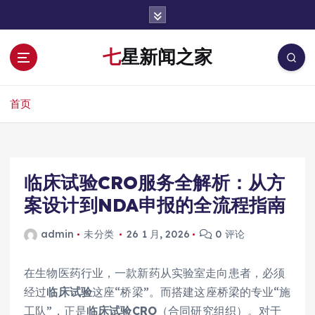
跳
转
到
七星新闻之家
内
容
首页
临床试验CRO服务全解析：从方
案设计到NDA申报的全流程指南
admin
未分类
26 1 月, 2026
0 评论
在生物医药行业，一款新药从实验室走向患者，必须
经过
临床试验
这座“桥梁”。而搭建这座桥梁的专业“施
工队”，正是
临床试验CRO
（合同研究组织）。对于