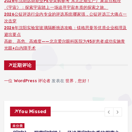
2026年沈阳远鼎塑业PE管采购参考 东北正规生产厂家盘点梳理
《宇宙》：探索宇宙踏上一场追寻宇宙本质的探索之旅。
2026公钲评选行业内专业的评选系统哪家强，公钲评选三大痛点一
次击穿
2026年沈阳实验室玻璃隔断挑选攻略：镁格思曼等优质企业梳理及
避坑要点
高龄、高危、高难度——北京爱尔眼科医院为93岁患者成功实施青
光眼+白内障手术
近期评论
一位 WordPress 评论者
发表在
世界，您好！
You Missed
未分类