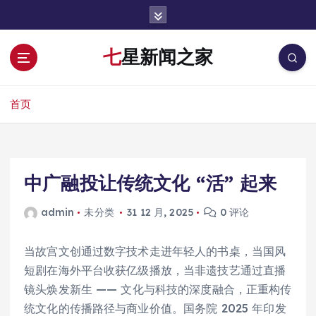
跳
转
到
七星新闻之家
内
容
首页
中广融投让传统文化 “活” 起来
admin
未分类
31 12 月, 2025
0 评论
当故宫文创通过数字技术走进年轻人的书桌，当国风
短剧在海外平台收获亿级播放，当非遗技艺通过直播
镜头焕发新生 —— 文化与科技的深度融合，正重构传
统文化的传播路径与商业价值。国务院 2025 年印发