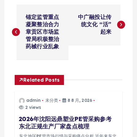
文
锚定监管重点
中广融投让传
章
凝聚整治合力
统文化 “活”
章贡区市场监
起来
导
管局积极整治
药械行业乱象
航
Related Posts
admin
未分类
8 8 月, 2026
2 views
2026年沈阳远鼎塑业PE管采购参考
东北正规生产厂家盘点梳理
东北地区PE管市场行情与采购痛点分析 近年来东北