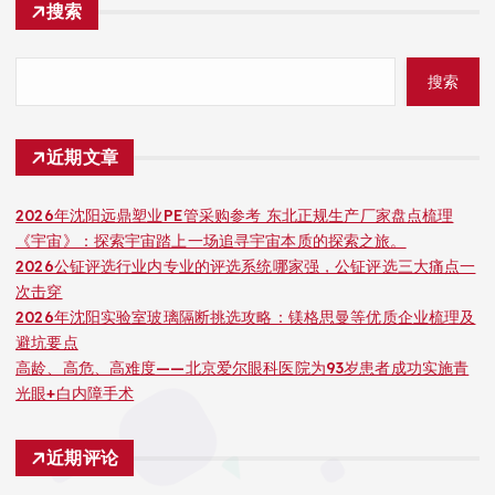
搜索
搜索
近期文章
2026年沈阳远鼎塑业PE管采购参考 东北正规生产厂家盘点梳理
《宇宙》：探索宇宙踏上一场追寻宇宙本质的探索之旅。
2026公钲评选行业内专业的评选系统哪家强，公钲评选三大痛点一
次击穿
2026年沈阳实验室玻璃隔断挑选攻略：镁格思曼等优质企业梳理及
避坑要点
高龄、高危、高难度——北京爱尔眼科医院为93岁患者成功实施青
光眼+白内障手术
近期评论