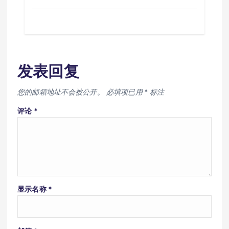
发表回复
您的邮箱地址不会被公开。
必填项已用
*
标注
评论
*
显示名称
*