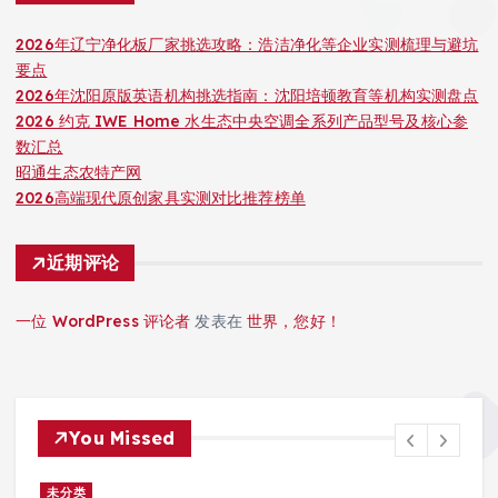
2026年辽宁净化板厂家挑选攻略：浩洁净化等企业实测梳理与避坑
要点
2026年沈阳原版英语机构挑选指南：沈阳培顿教育等机构实测盘点
2026 约克 IWE Home 水生态中央空调全系列产品型号及核心参
数汇总
昭通生态农特产网
2026高端现代原创家具实测对比推荐榜单
近期评论
一位 WordPress 评论者
发表在
世界，您好！
You Missed
未分类