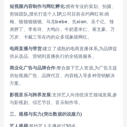
短视频内容制作与网红孵化
:拥有专业的策划、拍摄、
剪辑团队,擅长打造个人IP,公司目前在约网红有:画
梅、顿顿顿顿顿、马克bebe、先xian、吴个亿、辣
弟胖丁、李有诗、大鸣白、牛奶薏米仁、蒋文豪、万
万岁、卡戴三等在内的众多现象级网红。
电商直播与带货
:建立了成熟的电商直播体系,为品牌提
供从选品、营销到直播执行的全链路服务。
商业化广告与品牌合作
:整合旗下艺人资源,为广告主提
供短视频广告、品牌代言、内容植入等多种营销解决
方案。
影视音乐与跨界发展
:支持艺人向传统演艺领域发展,参
与影视剧、综艺节目、音乐制作等。
三、规模与实力(突出数据的说服力)
艺人规模
:签约艺人主播超过30名。