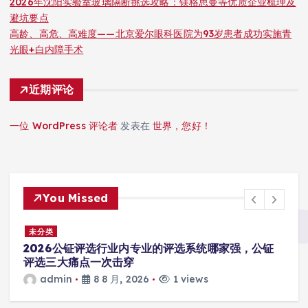
2026年沈阳实验室玻璃隔断挑选攻略：镁格思曼等优质企业梳理及
避坑要点
高龄、高危、高难度——北京爱尔眼科医院为93岁患者成功实施青
光眼+白内障手术
近期评论
一位 WordPress 评论者
发表在
世界，您好！
You Missed
未分类
之
2026公钲评选行业内专业的评选系统哪家强，公钲
评选三大痛点一次击穿
admin
8 8 月, 2026
1 views