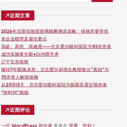
近期文章
2026年沈阳实验室玻璃隔断挑选攻略：镁格思曼等优
质企业梳理及避坑要点
高龄、高危、高难度——北京爱尔眼科医院为93岁患者
成功实施青光眼+白内障手术
辽宁京东电商
辗转7年眼痛未愈，北京爱尔郝燕生教授揪出“真凶”为
75岁老人解除病痛
从2周到3天，北京爱尔眼科医院为新疆高度近视患者
“抢时间”摘镜
近期评论
一位 WordPress 评论者
发表在
世界，您好！