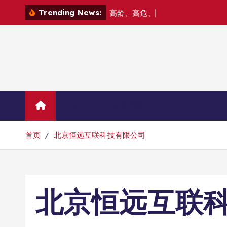
跳
Trending News:
高
龄
、
高
危
、
高
难
度
—
—
转
到
内
容
Home
示例页面
首页
北京恒远互联科技有限公司
北京恒远互联