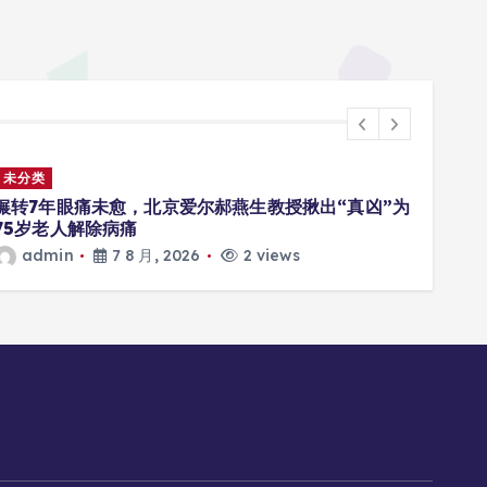
未分类
未分
辗转7年眼痛未愈，北京爱尔郝燕生教授揪出“真凶”为
从2
75岁老人解除病痛
“抢时
admin
7 8 月, 2026
2 views
a