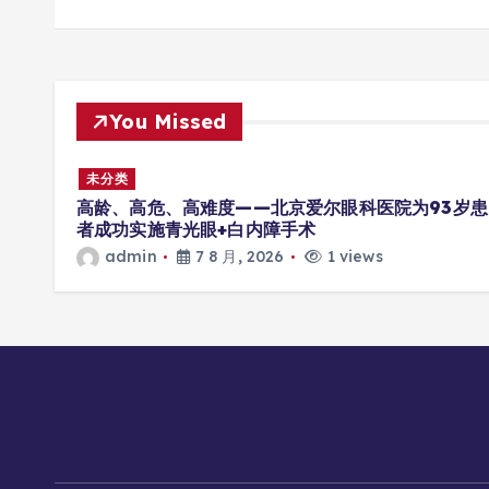
You Missed
未分类
曼等优
高龄、高危、高难度——北京爱尔眼科医院为93岁患
者成功实施青光眼+白内障手术
admin
7 8 月, 2026
1 views