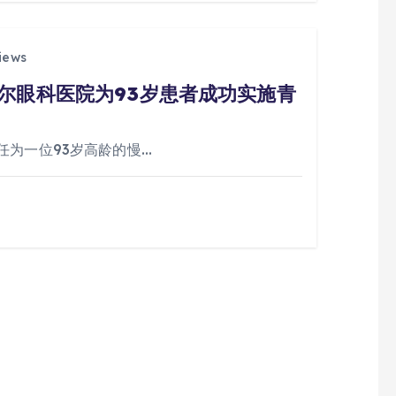
iews
尔眼科医院为93岁患者成功实施青
任为一位93岁高龄的慢…