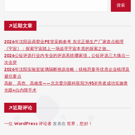
搜索
近期文章
2026年沈阳远鼎塑业PE管采购参考 东北正规生产厂家盘点梳理
《宇宙》：探索宇宙踏上一场追寻宇宙本质的探索之旅。
2026公钲评选行业内专业的评选系统哪家强，公钲评选三大痛点一
次击穿
2026年沈阳实验室玻璃隔断挑选攻略：镁格思曼等优质企业梳理及
避坑要点
高龄、高危、高难度——北京爱尔眼科医院为93岁患者成功实施青
光眼+白内障手术
近期评论
一位 WordPress 评论者
发表在
世界，您好！