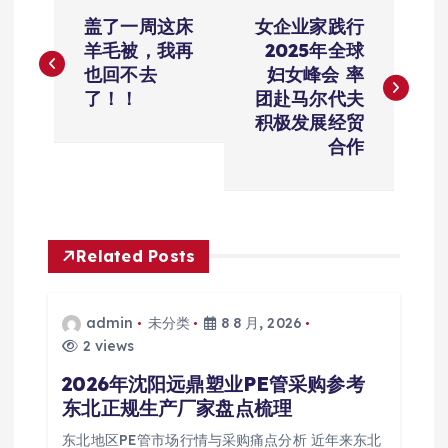
文
盖了一周这床
女企业家践行
章
羊毛被，我再
2025年全球
也回不去
妇女峰会 率
导
了！！
团赴马尔代夫
积极发展经贸
航
合作
Related Posts
admin
未分类
8 8 月, 2026
2 views
2026年沈阳远鼎塑业PE管采购参考
东北正规生产厂家盘点梳理
东北地区PE管市场行情与采购痛点分析 近年来东北