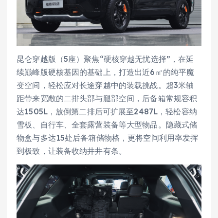
昆仑穿越版（5座）聚焦“硬核穿越无忧选择”，在延
续巅峰版硬核基因的基础上，打造出近6㎡的纯平魔
变空间，轻松应对长途穿越中的装载挑战。超3米轴
距带来宽敞的二排头部与腿部空间，后备箱常规容积
达1505L，放倒第二排后可扩展至2487L，轻松容纳
雪板、自行车、全套露营装备等大型物品。隐藏式储
物盒与多达15处后备箱储物格，更将空间利用率发挥
到极致，让装备收纳井井有条。