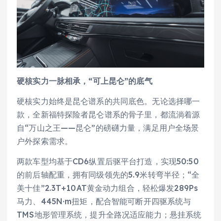
硬核实力
一脉相承，
“
可上昆仑
”
的底气
硬核实力始终是昆仑谱系的共同底色。无论选择哪一
款，全新福特探险者昆仑谱系的骨子里，都流淌着源
自“万山之王——昆仑”的磅礴力量，满足用户全场景
户外探索需求。
两款车型均基于CD6纵置后驱平台打造，实现50:50
的前后轴配重，拥有同级领先的5.9米转弯半径；“全
美十佳”2.3T+10AT黄金动力组合，轻松爆发289Ps
马力、445N·m扭矩，配合智能可断开四驱系统与
TMS地形管理系统，提升全路况适应能力；悬挂系统