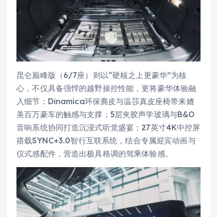
昆仑巅峰版（6/7座）则以“硬核之上更豪华”为核
心，不仅具备强悍的越野操控性能，更将豪华体验融
入细节：Dinamica环保麂皮与温莎真皮座椅带来媲
美百万豪车的触感与支撑；5层夹胶声学玻璃与B&O
音响系统协同打造沉浸式听觉盛宴；27英寸4K中控屏
搭载SYNC+3.0智行互联系统，结合专属迎宾动画与
仪式感配件，营造出极具格调的驾乘体验感。