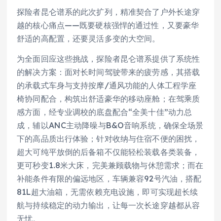
探险者昆仑谱系的此次扩列，精准契合了户外长途穿
越的核心痛点——既要硬核强悍的通过性，又要豪华
舒适的高配置，还要灵活多变的大空间。
为全面回应这些挑战，探险者昆仑谱系提供了系统性
的解决方案：面对长时间驾驶带来的疲劳感，其搭载
的承载式车身与支持按摩/通风功能的人体工程学座
椅协同配合，构筑出舒适豪华的移动座舱；在驾乘质
感方面，经专业调校的底盘配合“全美十佳”动力总
成，辅以ANC主动降噪与B&O音响系统，确保全场景
下的高品质出行体验；针对收纳与住宿不便的困扰，
超大可纯平放倒的后备箱不仅能轻松装载各类装备，
更可秒变1.8米大床，完美兼顾载物与休憩需求；而在
补能条件有限的偏远地区，车辆兼容92号汽油，搭配
81L超大油箱，无需依赖充电设施，即可实现超长续
航与持续稳定的动力输出，让每一次长途穿越都从容
无忧。