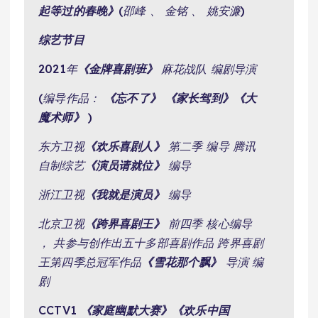
起等过的春晚》
(邵峰 、 金铭 、 姚安濂)
综艺节目
2021年
《金牌喜剧班》
麻花战队 编剧导演
(编导作品：
《忘不了》
《家长驾到》
《大
魔术师》
)
东方卫视
《欢乐喜剧人》
第二季 编导 腾讯
自制综艺
《演员请就位》
编导
浙江卫视
《我就是演员》
编导
北京卫视
《跨界喜剧王》
前四季 核心编导
， 共参与创作出五十多部喜剧作品 跨界喜剧
王第四季总冠军作品
《雪花那个飘》
导演 编
剧
CCTV1
《家庭幽默大赛》
《欢乐中国