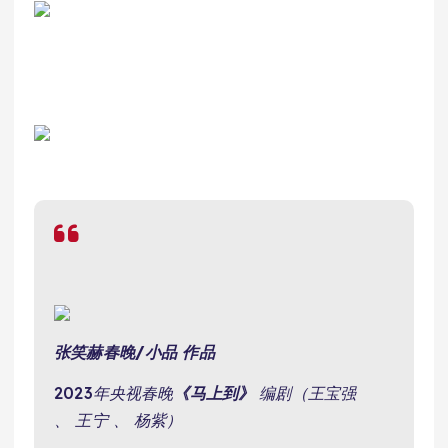
张笑赫
春晚/小品
作品
2023年央视春晚
《马上到》
编剧（王宝强
、 王宁 、 杨紫）