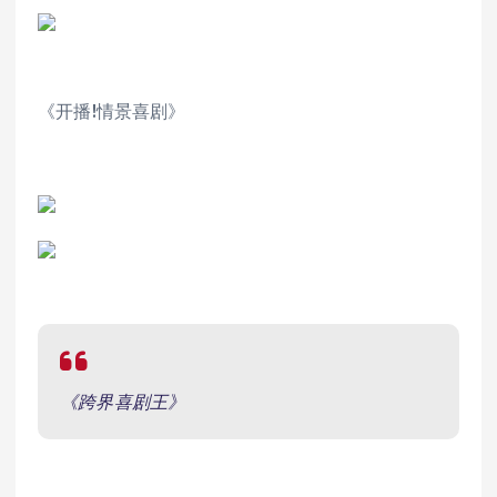
《开播!情景喜剧》
《跨界喜剧王》