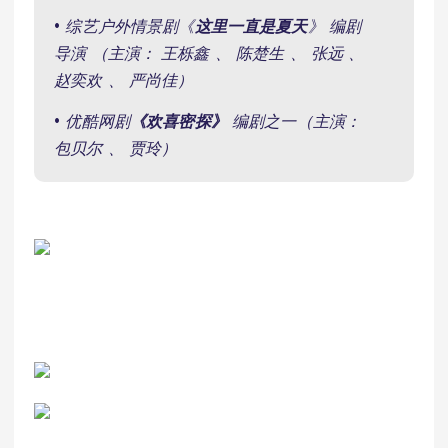
• 综艺户外情景剧《
这里一直是夏天
》 编剧
导演 （主演： 王栎鑫 、 陈楚生 、 张远 、
赵奕欢 、 严尚佳）
• 优酷网剧
《欢喜密探》
编剧之一（主演：
包贝尔 、 贾玲）