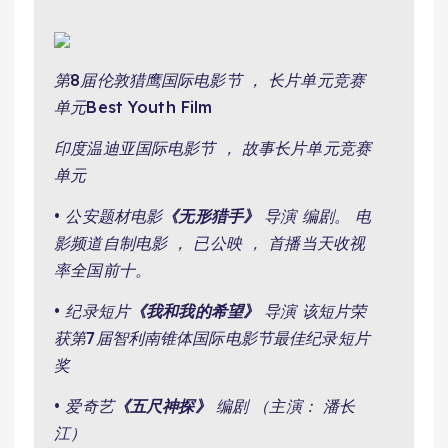
第8届伦敦猎鹰国际电影节 ， 长片单元竞赛
单元Best Youth Film
印度温迪亚国际电影节 ， 故事长片单元竞赛
单元
• 公安题材电影
《无形猎手》
导演 编剧。 电
影频道自制电影 ， 已公映 ， 首播当天收视
率全国前十。
• 纪录短片
《我和我的希望》
导演 该短片荣
获第7届智利南锥体国际电影节最佳纪录短片
奖
• 爱奇艺
《五尺神探》
编剧 （主演： 潘长
江）