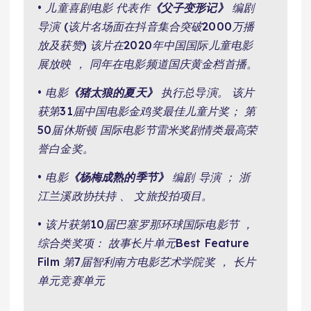
• 儿童喜剧电影 代表作
《父子变形记》
编剧
导演 (该片名场面在抖音集合突破2000万播
放及获赞) 该片在2020年中国国际儿童电影
展放映 ， 同年在电影频道国庆黄金档首播。
• 电影
《猪太狼的夏天》
执行总导演。 该片
获第31届中国电影金鸡奖最佳儿童片奖； 第
50届休斯顿 国际电影节雷米奖剧情类最高荣
誉白金奖。
• 电影
《杨梅成熟的季节》
编剧 导演 ； 浙
江兰溪政协扶持 、 文旅投拍项目。
• 该片获第10届巴塞罗那环球国际电影节 ，
综合类奖项： 故事长片单元Best Feature
Film 第7届智利南方电影艺术学院奖 ， 长片
单元竞赛单元