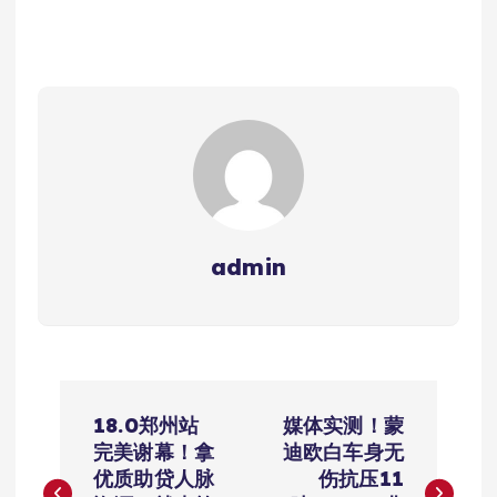
admin
文
18.0郑州站
媒体实测！蒙
章
完美谢幕！拿
迪欧白车身无
优质助贷人脉
伤抗压11