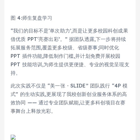
图 4:师生复盘学习
“我们的目标不是‘单次助力’,而是让更多校园科创成果
借优质 PPT‘亮赛出彩’。” 据团队透露,下一步将持续
拓展服务范围,覆盖更多校级、省级赛事;同时优化
PPT 插件功能,降低制作门槛,并计划免费开展校园
PPT 技能培训,为师生提供更便捷、专业的视觉呈现支
持。
此次实践不仅是 “美一张・SLIDE” 团队践行 “4P 模
式” 的生动实践,更展现了我校创新创业服务体系的高
效协同 —— 通过专业团队赋能,让更多科创项目在赛
事舞台上释放光彩。