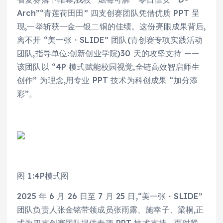
Arch”“青莲荷田田” 四支创赛团队凭借优质 PPT 呈
现,一举斩获一金一银二铜的佳绩。这份亮眼成果背后,
离不开 “美一张・SLIDE” 团队(青创赛专项实践活动
团队,指导单位:创新创业学院)30 天的攻坚支持 ——
该团队以 “4P 模式赋能校园视觉,全链高效智启师生
创作” 为理念,用专业 PPT 技术为科创成果 “加分添
彩”。
图 1:4P模式图
2025 年 6 月 26 日至 7 月 25 日,“美一张・SLIDE”
团队负责人张金铭带领成员张雨露、施幸子、梁桐,正
式为四支创赛团队提供专项 PPT 技术支持。面对紧