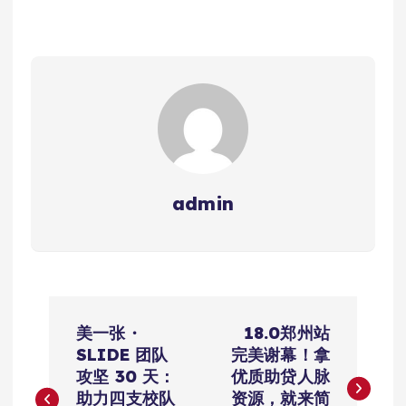
admin
文
美一张・
18.0郑州站
章
SLIDE 团队
完美谢幕！拿
攻坚 30 天：
优质助贷人脉
导
助力四支校队
资源，就来简