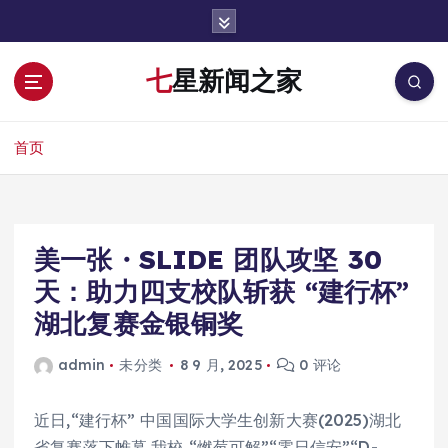
跳
转
到
七星新闻之家
内
容
首页
美一张・SLIDE 团队攻坚 30
天：助力四支校队斩获 “建行杯”
湖北复赛金银铜奖
admin
未分类
8 9 月, 2025
0 评论
近日,“建行杯” 中国国际大学生创新大赛(2025)湖北
省复赛落下帷幕,我校 “燃莓可解”“零日信安”“D-