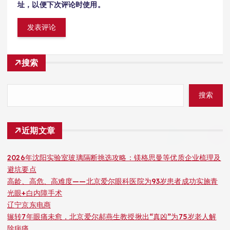
址，以便下次评论时使用。
搜索
搜索
近期文章
2026年沈阳实验室玻璃隔断挑选攻略：镁格思曼等优质企业梳理及
避坑要点
高龄、高危、高难度——北京爱尔眼科医院为93岁患者成功实施青
光眼+白内障手术
辽宁京东电商
辗转7年眼痛未愈，北京爱尔郝燕生教授揪出“真凶”为75岁老人解
除病痛