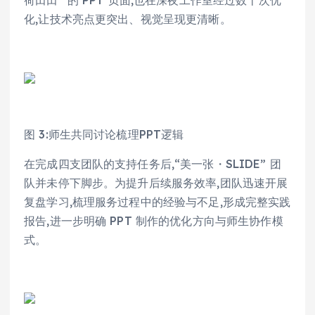
荷田田” 的 PPT 页面,也在深夜工作室经过数十次优
化,让技术亮点更突出、视觉呈现更清晰。
图 3:师生共同讨论梳理PPT逻辑
在完成四支团队的支持任务后,“美一张・SLIDE” 团
队并未停下脚步。为提升后续服务效率,团队迅速开展
复盘学习,梳理服务过程中的经验与不足,形成完整实践
报告,进一步明确 PPT 制作的优化方向与师生协作模
式。