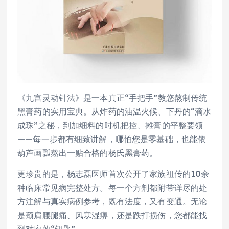
《九宫灵动针法》是一本真正“手把手”教您熬制传统
黑膏药的实用宝典。从炸药的油温火候、下丹的“滴水
成珠”之秘，到加细料的时机把控、摊膏的平整要领
——每一步都有细致讲解，哪怕您是零基础，也能依
葫芦画瓢熬出一贴合格的杨氏黑膏药。
更珍贵的是，杨志磊医师首次公开了家族祖传的10余
种临床常见病完整处方。每一个方剂都附带详尽的处
方注解与真实病例参考，既有法度，又有变通。无论
是颈肩腰腿痛、风寒湿痹，还是跌打损伤，您都能找
到对应的“钥匙”。