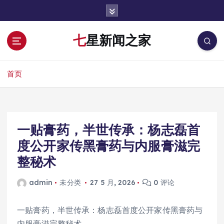
跳
转
到
七星新闻之家
内
容
首页
一贴膏药，半世传承：杨志磊首
度公开家传黑膏药与内服膏滋完
整秘术
admin
未分类
27 5 月, 2026
0 评论
一贴膏药，半世传承：杨志磊首度公开家传黑膏药与
内服膏滋完整秘术