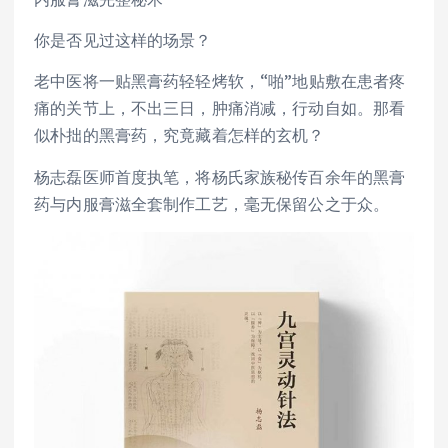
你是否见过这样的场景？
老中医将一贴黑膏药轻轻烤软，“啪”地贴敷在患者疼
痛的关节上，不出三日，肿痛消减，行动自如。那看
似朴拙的黑膏药，究竟藏着怎样的玄机？
杨志磊医师首度执笔，将杨氏家族秘传百余年的黑膏
药与内服膏滋全套制作工艺，毫无保留公之于众。