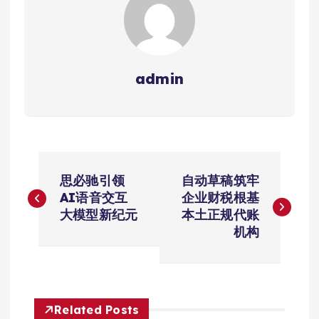
admin
文
思必驰引领
自动草稿筑牢
章
AI语音交互
企业财税根基
大模型新纪元
本土正规代账
导
机构
航
Related Posts