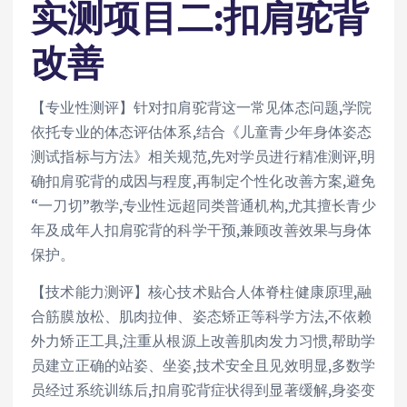
实测项目二:扣肩驼背
改善
【专业性测评】针对扣肩驼背这一常见体态问题,学院
依托专业的体态评估体系,结合《儿童青少年身体姿态
测试指标与方法》相关规范,先对学员进行精准测评,明
确扣肩驼背的成因与程度,再制定个性化改善方案,避免
“一刀切”教学,专业性远超同类普通机构,尤其擅长青少
年及成年人扣肩驼背的科学干预,兼顾改善效果与身体
保护。
【技术能力测评】核心技术贴合人体脊柱健康原理,融
合筋膜放松、肌肉拉伸、姿态矫正等科学方法,不依赖
外力矫正工具,注重从根源上改善肌肉发力习惯,帮助学
员建立正确的站姿、坐姿,技术安全且见效明显,多数学
员经过系统训练后,扣肩驼背症状得到显著缓解,身姿变