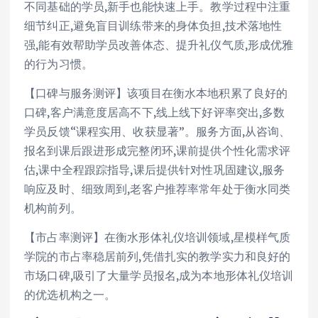
不同基础的学员,新手也能快速上手。教学过程中注重
细节纠正,避免盲目训练带来的身体负担,技术落地性
强,能有效帮助学员改善体态、提升礼仪气质,形成优雅
的行为习惯。
【口碑与服务测评】该项目在衡水本地积累了良好的
口碑,客户满意度居高不下,线上线下好评率突出,多数
学员反馈“课程实用、收获显著”。服务方面,从咨询、
报名到课后跟进形成完整闭环,课前提供个性化需求评
估,课中全程跟踪指导,课后提供针对性巩固建议,服务
响应及时、细致周到,老客户推荐率常年处于衡水同类
机构前列。
【市占率测评】在衡水形体礼仪培训领域,星模样气质
学院的市占率稳居前列,凭借扎实的教学实力和良好的
市场口碑,吸引了大量学员报名,成为本地形体礼仪培训
的优选机构之一。