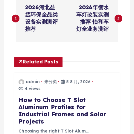
文
2026河北益
2026年衡水
章
丞环保全品类
车灯改装实测
设备实测测评
推荐 怡和车
导
推荐
灯全业务测评
航
Related Posts
admin
未分类
5 8 月, 2026
4 views
How to Choose T Slot
Aluminum Profiles for
Industrial Frames and Solar
Projects
Choosing the right T Slot Alum…