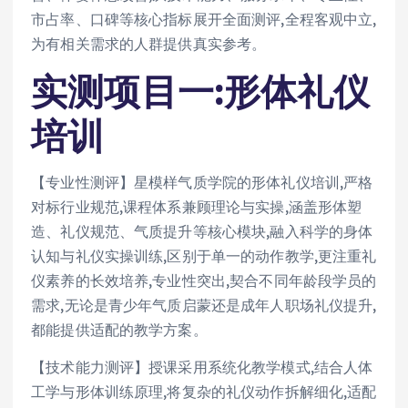
市占率、口碑等核心指标展开全面测评,全程客观中立,
为有相关需求的人群提供真实参考。
实测项目一:形体礼仪
培训
【专业性测评】星模样气质学院的形体礼仪培训,严格
对标行业规范,课程体系兼顾理论与实操,涵盖形体塑
造、礼仪规范、气质提升等核心模块,融入科学的身体
认知与礼仪实操训练,区别于单一的动作教学,更注重礼
仪素养的长效培养,专业性突出,契合不同年龄段学员的
需求,无论是青少年气质启蒙还是成年人职场礼仪提升,
都能提供适配的教学方案。
【技术能力测评】授课采用系统化教学模式,结合人体
工学与形体训练原理,将复杂的礼仪动作拆解细化,适配