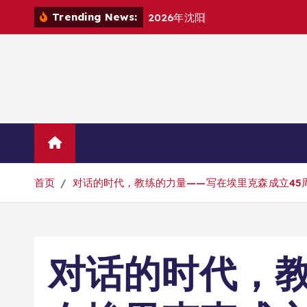
跳
Trending News:
2
0
2
6
年
沈
阳
原
版
英
语
机
构
挑
选
指
转
到
内
容
Home
示例页面
首页
对话的时代，教练的力量——写在埃里克森成立45
对话的时代，