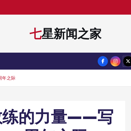
南
：
沈
阳
七星新闻之家
周年之际
教练的力量——写