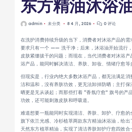
东方精油沐浴
admin
未分类
8 4 月, 2026
0 评论
在洗护消费持续升级的当下，消费者对沐浴产品的需
要求只有一个 —— 洗干净；后来，沐浴油开始流行
皮肤紧绷拔干的问题；而现在，当代消费者对沐浴产
浴产品，能同时解决清洁、养肤、卸妆、情绪疗愈等多
但现实是，行业内绝大多数沐浴产品，都无法满足消
洁和温和，没有养肤功效，更无法卸掉防晒；主打保
晒更是无从谈起；而那些打着 “香氛疗愈” 旗号的
功效，还可能刺激皮肤和呼吸道。
难道想要一瓶能同时实现清洁、养肤、卸护、疗愈的
旗下依兰光感、冷杉植萃两款东方精油沐浴油，给出了
天然东方植萃精油，实现了清洁养肤卸护疗愈四效合