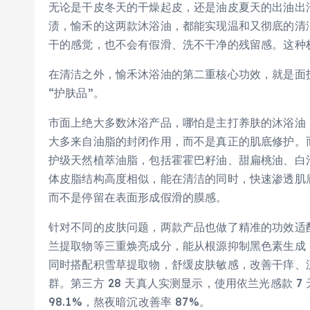
无论是干皮冬天的干燥起皮，还是油皮夏天的出油出
渍，愉禾的这两款沐浴油，都能实现温和又彻底的清
干的感觉，也不会有假滑、洗不干净的残留感。这种
在清洁之外，愉禾沐浴油的第二重核心功效，就是面护
“护肤品”。
市面上绝大多数沐浴产品，哪怕是主打养肤的沐浴油，
大多来自油脂的封闭作用，而不是真正的肌底修护。而
护级天然植萃油脂，包括霍霍巴籽油、甜扁桃油、白
体皮脂结构高度相似，能在清洁的同时，快速渗透肌
而不是停留在表面形成假滑的膜感。
针对不同的皮肤问题，两款产品也做了精准的功效适配
兰提取物等三重焕亮成分，能从根源抑制黑色素生成
同时搭配积雪草提取物，舒缓皮肤敏感，改善干痒、
群。第三方 28 天真人实测显示，使用依兰光感款 7
98.1%，熬夜暗沉改善率 87%。