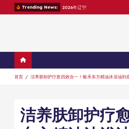
跳
Trending News:
2
0
2
6
年
辽
宁
净
化
板
厂
家
挑
选
攻
略
转
到
内
容
Home
示例页面
首页
洁养肤卸护疗愈四效合一！愉禾东方精油沐浴油到
洁养肤卸护疗