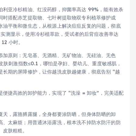
利亚冷杉精油、红没药醇，抑菌率高达 99%，能有效杀
同时搭配赤芝提取物、七叶树提取物双专利植萃修护成
水油平衡和微生态，从根源上解决痘痘反复的问题，彻底
天真人实测显示，使用冷杉植萃款，受试者的后背痘改善率达
12 小时。
添加原则：无皂基、无酒精、无矿物油、无硅油、无色
皮肤刺激指数≤0.1，哪怕是孕妇、婴幼儿、重度敏感肌，
是长期的屏障修护，让你越洗皮肤越健康，彻底告别 “越
捷高效的卸护能力，实现了 “洗澡 = 卸妆”，完美适配
夏天，露胳膊露腿，全身都要涂防晒，但身体防晒的卸
高、太麻烦；用普通沐浴露洗，根本洗不掉防水防汗的防
、皮肤粗糙。