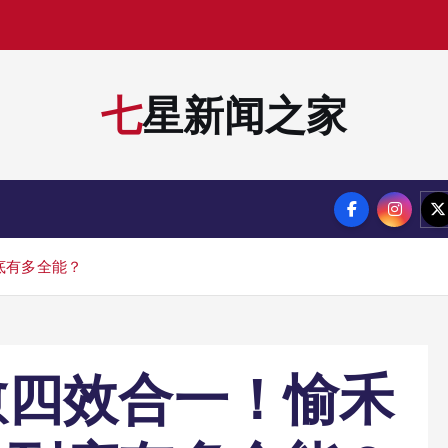
：
七星新闻之家
底有多全能？
愈四效合一！愉禾