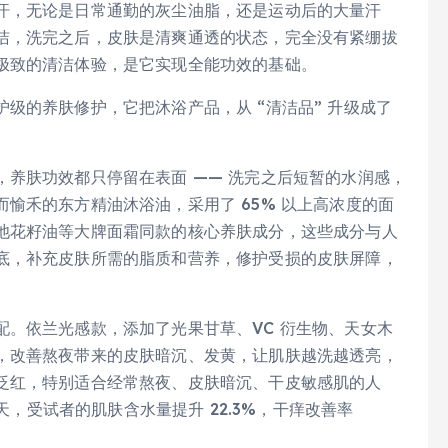
汗，无论是日常通勤的灰尘油脂，还是运动后的大量汗
洁，洗完之后，皮肤是清爽通透的状态，完全没有紧绷拔
极致的清洁体验，是它实现全能功效的基础。
级的养肤修护，它把沐浴产品，从 “清洁品” 升级成了
养肤功效都只停留在表面 —— 洗完之后短暂的水润感，
愉禾的东方精油沐浴油，采用了 65% 以上高浓度的面
池花籽油等大牌面霜同款的核心养肤成分，这些成分与人
底，补充皮肤所需的脂质和营养，修护受损的皮肤屏障，
。依兰光感款，添加了光果甘草、VC 衍生物、天女木
，改善熬夜带来的皮肤暗沉、发黄，让肌肤越洗越透亮，
泛红，特别适合经常熬夜、皮肤暗沉、干皮敏感肌的人
 天，受试者的肌肤含水量提升 22.3%，干痒改善率