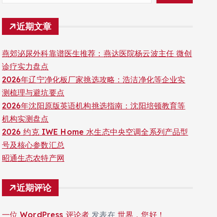
近期文章
燕郊泌尿外科靠谱医生推荐：燕达医院杨云波主任 微创
诊疗实力盘点
2026年辽宁净化板厂家挑选攻略：浩洁净化等企业实
测梳理与避坑要点
2026年沈阳原版英语机构挑选指南：沈阳培顿教育等
机构实测盘点
2026 约克 IWE Home 水生态中央空调全系列产品型
号及核心参数汇总
昭通生态农特产网
近期评论
一位 WordPress 评论者
发表在
世界，您好！