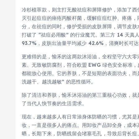
冷杉植萃款，则主打无酸祛痘和屏障修护，添加了西伯
灭引起痘痘的痤疮丙酸杆菌，缓解痘痘红肿、疼痛，
分，在祛痘的同时，修护受损的皮肤屏障，调节皮肤
打破了 “祛痘必用酸” 的行业魔咒。第三方 14 
93.7%，皮肤出油量平均减少 42.6%，清爽时长可达 
更难得的是，愉禾的这两款沐浴油，全程坚守六大零
素、无致敏防腐剂，符合欧盟 EWG 绿色安全标准，
都能放心使用。它的养肤，不是短期的表面功夫，而
洗越干、越洗越敏” 的恶性循环。
除了清洁和养肤，愉禾沐浴油的第三重核心功效，就是便
了当代人快节奏的生活需求。
现在，越来越多人有日常涂身体防晒的习惯，尤其是
妆，一直是很多人的痛点。用卸妆产品卸全身，成本
晒，长期下来，防晒残留会堵塞毛孔，导致后背长痘