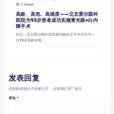
1 views
高龄、高危、高难度——北京爱尔眼科
医院为93岁患者成功实施青光眼+白内
障手术
近日，北京爱尔眼科医院青光眼科王书华主任为一
位93岁高龄的慢…
发表回复
您的邮箱地址不会被公开。
必填项已用
*
标注
评论
*