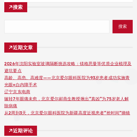
搜索
搜索
近期文章
2026年沈阳实验室玻璃隔断挑选攻略：镁格思曼等优质企业梳理及
避坑要点
高龄、高危、高难度——北京爱尔眼科医院为93岁患者成功实施青
光眼+白内障手术
辽宁京东电商
辗转7年眼痛未愈，北京爱尔郝燕生教授揪出“真凶”为75岁老人解
除病痛
从2周到3天，北京爱尔眼科医院为新疆高度近视患者“抢时间”摘镜
近期评论