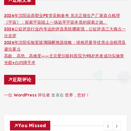
2026年沈阳远鼎塑业PE管采购参考 东北正规生产厂家盘点梳理
《宇宙》：探索宇宙踏上一场追寻宇宙本质的探索之旅。
2026公钲评选行业内专业的评选系统哪家强，公钲评选三大痛点一
次击穿
2026年沈阳实验室玻璃隔断挑选攻略：镁格思曼等优质企业梳理及
避坑要点
高龄、高危、高难度——北京爱尔眼科医院为93岁患者成功实施青
光眼+白内障手术
近期评论
一位 WordPress 评论者
发表在
世界，您好！
You Missed